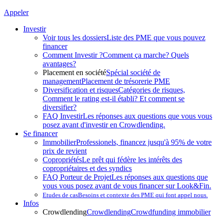
Appeler
Investir
Voir tous les dossiers
Liste des PME que vous pouvez
financer
Comment Investir ?
Comment ça marche? Quels
avantages?
Placement en société
Spécial société de
management
Placement de trésorerie PME
Diversification et risques
Catégories de risques,
Comment le rating est-il établi? Et comment se
diversifier?
FAQ Investir
Les réponses aux questions que vous vous
posez avant d'investir en Crowdlending.
Se financer
Immobilier
Professionels, financez jusqu'à 95% de votre
prix de revient
Copropriétés
Le prêt qui fédère les intérêts des
copropriétaires et des syndics
FAQ Porteur de Projet
Les réponses aux questions que
vous vous posez avant de vous financer sur Look&Fin.
Etudes de cas
Besoins et contexte des PME qui font appel nous.
Infos
Crowdlending
Crowdlending
Crowdfunding immobilier