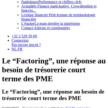
Statistiques
Performance et chiffres clefs
Actualités
Finance participative, Crowdlending et
fintechs...
Lexique financier
Petit lexique de terminolologie
financière
L'équipe
La team derrière la plateforme
Contact
Adresse et coordonnées
+32 2 529 59 69
Connexion
Pas encore inscrit ?
NL
FR
Le “Factoring”, une réponse au
besoin de trésorerie court
terme des PME
Le “Factoring”, une réponse au besoin de
trésorerie court terme des PME