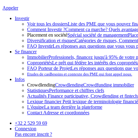
Appeler
Investir
Voir tous les dossiers
Liste des PME que vous pouvez fin
Comment Investir ?
Comment ça marche? Quels avantag
Placement en société
Spécial société de management
Plac
Diversification et risques
Catégories de risques, Comment l
FAQ Investir
Les réponses aux questions que vous vous p
Se financer
Immobilier
Professionels, financez jusqu'à 95% de votre p
Copropriétés
Le prêt qui fédère les intérêts des copropriét
FAQ Porteur de Projet
Les réponses aux questions que v
Etudes de cas
Besoins et contexte des PME qui font appel nous.
Infos
Crowdlending
Crowdlending
Crowdfunding immobilier
Statistiques
Performance et chiffres clefs
Actualités
Finance participative, Crowdlending et fintechs
Lexique financier
Petit lexique de terminolologie financi
L'équipe
La team derrière la plateforme
Contact
Adresse et coordonnées
+32 2 529 59 69
Connexion
Pas encore inscrit ?