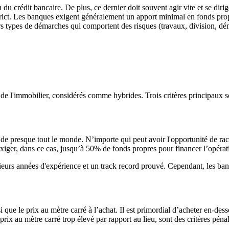
u crédit bancaire. De plus, ce dernier doit souvent agir vite et se diriger
strict. Les banques exigent généralement un apport minimal en fonds pro
rs types de démarches qui comportent des risques (travaux, division, 
 de l'immobilier, considérés comme hybrides. Trois critères principaux 
 de presque tout le monde. N’importe qui peut avoir l'opportunité de ra
iger, dans ce cas, jusqu’à 50% de fonds propres pour financer l’opérat
urs années d'expérience et un track record prouvé. Cependant, les banqu
si que le prix au mètre carré à l’achat. Il est primordial d’acheter en-d
ix au mètre carré trop élevé par rapport au lieu, sont des critères pén