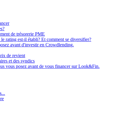
ancer
es?
ement de trésorerie PME
e rating est-il établi? Et comment se diversifier?
osez avant d'investir en Crowdlending.
rix de revient
aires et des syndics
ous vous posez avant de vous financer sur Look&Fin.
...
ère