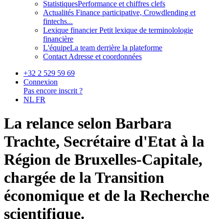
Statistiques
Performance et chiffres clefs
Actualités
Finance participative, Crowdlending et
fintechs...
Lexique financier
Petit lexique de terminolologie
financière
L'équipe
La team derrière la plateforme
Contact
Adresse et coordonnées
+32 2 529 59 69
Connexion
Pas encore inscrit ?
NL
FR
La relance selon Barbara
Trachte, Secrétaire d'Etat à la
Région de Bruxelles-Capitale,
chargée de la Transition
économique et de la Recherche
scientifique.