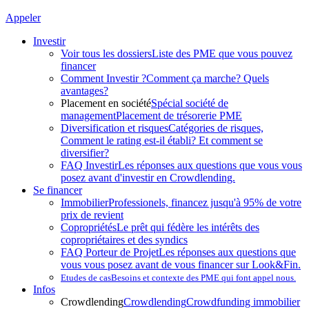
Appeler
Investir
Voir tous les dossiers
Liste des PME que vous pouvez
financer
Comment Investir ?
Comment ça marche? Quels
avantages?
Placement en société
Spécial société de
management
Placement de trésorerie PME
Diversification et risques
Catégories de risques,
Comment le rating est-il établi? Et comment se
diversifier?
FAQ Investir
Les réponses aux questions que vous vous
posez avant d'investir en Crowdlending.
Se financer
Immobilier
Professionels, financez jusqu'à 95% de votre
prix de revient
Copropriétés
Le prêt qui fédère les intérêts des
copropriétaires et des syndics
FAQ Porteur de Projet
Les réponses aux questions que
vous vous posez avant de vous financer sur Look&Fin.
Etudes de cas
Besoins et contexte des PME qui font appel nous.
Infos
Crowdlending
Crowdlending
Crowdfunding immobilier