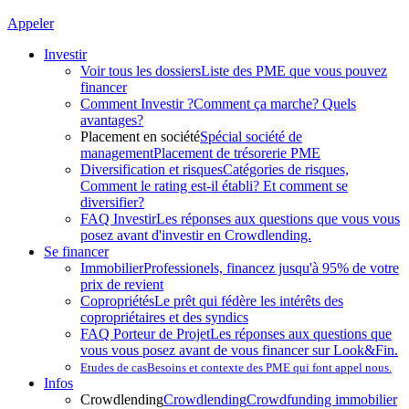
Appeler
Investir
Voir tous les dossiers
Liste des PME que vous pouvez
financer
Comment Investir ?
Comment ça marche? Quels
avantages?
Placement en société
Spécial société de
management
Placement de trésorerie PME
Diversification et risques
Catégories de risques,
Comment le rating est-il établi? Et comment se
diversifier?
FAQ Investir
Les réponses aux questions que vous vous
posez avant d'investir en Crowdlending.
Se financer
Immobilier
Professionels, financez jusqu'à 95% de votre
prix de revient
Copropriétés
Le prêt qui fédère les intérêts des
copropriétaires et des syndics
FAQ Porteur de Projet
Les réponses aux questions que
vous vous posez avant de vous financer sur Look&Fin.
Etudes de cas
Besoins et contexte des PME qui font appel nous.
Infos
Crowdlending
Crowdlending
Crowdfunding immobilier