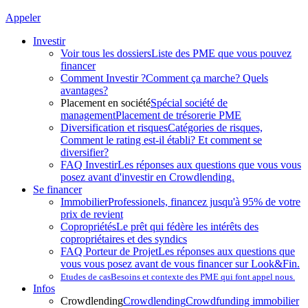
Appeler
Investir
Voir tous les dossiers
Liste des PME que vous pouvez
financer
Comment Investir ?
Comment ça marche? Quels
avantages?
Placement en société
Spécial société de
management
Placement de trésorerie PME
Diversification et risques
Catégories de risques,
Comment le rating est-il établi? Et comment se
diversifier?
FAQ Investir
Les réponses aux questions que vous vous
posez avant d'investir en Crowdlending.
Se financer
Immobilier
Professionels, financez jusqu'à 95% de votre
prix de revient
Copropriétés
Le prêt qui fédère les intérêts des
copropriétaires et des syndics
FAQ Porteur de Projet
Les réponses aux questions que
vous vous posez avant de vous financer sur Look&Fin.
Etudes de cas
Besoins et contexte des PME qui font appel nous.
Infos
Crowdlending
Crowdlending
Crowdfunding immobilier