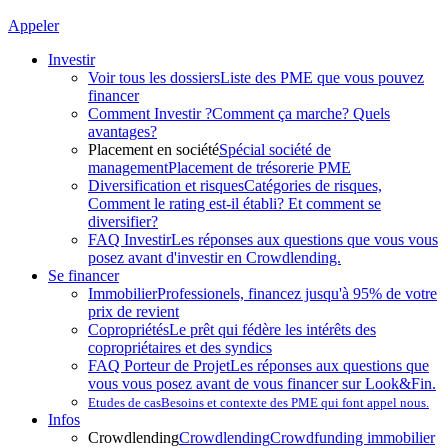
Appeler
Investir
Voir tous les dossiers
Liste des PME que vous pouvez
financer
Comment Investir ?
Comment ça marche? Quels
avantages?
Placement en société
Spécial société de
management
Placement de trésorerie PME
Diversification et risques
Catégories de risques,
Comment le rating est-il établi? Et comment se
diversifier?
FAQ Investir
Les réponses aux questions que vous vous
posez avant d'investir en Crowdlending.
Se financer
Immobilier
Professionels, financez jusqu'à 95% de votre
prix de revient
Copropriétés
Le prêt qui fédère les intérêts des
copropriétaires et des syndics
FAQ Porteur de Projet
Les réponses aux questions que
vous vous posez avant de vous financer sur Look&Fin.
Etudes de cas
Besoins et contexte des PME qui font appel nous.
Infos
Crowdlending
Crowdlending
Crowdfunding immobilier