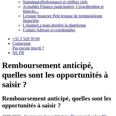
Statistiques
Performance et chiffres clefs
Actualités
Finance participative, Crowdlending et
fintechs...
Lexique financier
Petit lexique de terminolologie
financière
L'équipe
La team derrière la plateforme
Contact
Adresse et coordonnées
+32 2 529 59 69
Connexion
Pas encore inscrit ?
NL
FR
Remboursement anticipé,
quelles sont les opportunités à
saisir ?
Remboursement anticipé, quelles sont les
opportunités à saisir ?