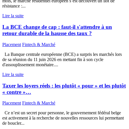
mois, le marché résidentiel européen s’est découvert un îlot de
résistance :...
Lire la suite
La BCE change de cap : faut-il s'attendre à un
retour durable de la hausse des taux ?
Placement
Fintech & Marché
La Banque centrale européenne (BCE) a surpris les marchés lors
de sa réunion du 11 juin 2026 en mettant fin à son cycle
d'assouplissement monétaire....
Lire la suite
Taxer les loyers réels : les plutôt « pour » et les plutôt
« contre »…
Placement
Fintech & Marché
Ce n’est un secret pour personne, le gouvernement fédéral belge
est activement à la recherche de nouvelles ressources lui permettant
de boucler...