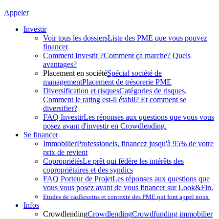
Appeler
Investir
Voir tous les dossiers
Liste des PME que vous pouvez
financer
Comment Investir ?
Comment ça marche? Quels
avantages?
Placement en société
Spécial société de
management
Placement de trésorerie PME
Diversification et risques
Catégories de risques,
Comment le rating est-il établi? Et comment se
diversifier?
FAQ Investir
Les réponses aux questions que vous vous
posez avant d'investir en Crowdlending.
Se financer
Immobilier
Professionels, financez jusqu'à 95% de votre
prix de revient
Copropriétés
Le prêt qui fédère les intérêts des
copropriétaires et des syndics
FAQ Porteur de Projet
Les réponses aux questions que
vous vous posez avant de vous financer sur Look&Fin.
Etudes de cas
Besoins et contexte des PME qui font appel nous.
Infos
Crowdlending
Crowdlending
Crowdfunding immobilier