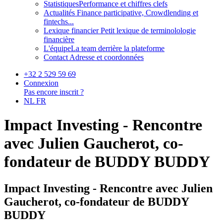
Statistiques
Performance et chiffres clefs
Actualités
Finance participative, Crowdlending et
fintechs...
Lexique financier
Petit lexique de terminolologie
financière
L'équipe
La team derrière la plateforme
Contact
Adresse et coordonnées
+32 2 529 59 69
Connexion
Pas encore inscrit ?
NL
FR
Impact Investing - Rencontre
avec Julien Gaucherot, co-
fondateur de BUDDY BUDDY
Impact Investing - Rencontre avec Julien
Gaucherot, co-fondateur de BUDDY
BUDDY