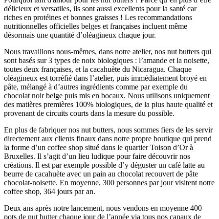
délicieux et versatiles, ils sont aussi excellents pour la santé car
riches en protéines et bonnes graisses ! Les recommandations
nutritionnelles officielles belges et françaises incluent même
désormais une quantité d’oléagineux chaque jour.
Nous travaillons nous-mêmes, dans notre atelier, nos nut butters qui
sont basés sur 3 types de noix biologiques : l’amande et la noisette,
toutes deux françaises, et la cacahuète du Nicaragua. Chaque
oléagineux est torréfié dans l’atelier, puis immédiatement broyé en
pâte, mélangé à d’autres ingrédients comme par exemple du
chocolat noir belge puis mis en bocaux. Nous utilisons uniquement
des matières premières 100% biologiques, de la plus haute qualité et
provenant de circuits courts dans la mesure du possible.
En plus de fabriquer nos nut butters, nous sommes fiers de les servir
directement aux clients finaux dans notre propre boutique qui prend
la forme d’un coffee shop situé dans le quartier Toison d’Or à
Bruxelles. Il s’agit d’un lieu ludique pour faire découvrir nos
créations. Il est par exemple possible d’y déguster un café latte au
beurre de cacahuète avec un pain au chocolat recouvert de pâte
chocolat-noisette. En moyenne, 300 personnes par jour visitent notre
coffee shop, 364 jours par an.
Deux ans après notre lancement, nous vendons en moyenne 400
pots de nut butter chaque jour de l’année via tous nos canaux de