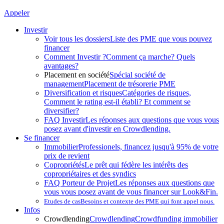
Appeler
Investir
Voir tous les dossiers
Liste des PME que vous pouvez
financer
Comment Investir ?
Comment ça marche? Quels
avantages?
Placement en société
Spécial société de
management
Placement de trésorerie PME
Diversification et risques
Catégories de risques,
Comment le rating est-il établi? Et comment se
diversifier?
FAQ Investir
Les réponses aux questions que vous vous
posez avant d'investir en Crowdlending.
Se financer
Immobilier
Professionels, financez jusqu'à 95% de votre
prix de revient
Copropriétés
Le prêt qui fédère les intérêts des
copropriétaires et des syndics
FAQ Porteur de Projet
Les réponses aux questions que
vous vous posez avant de vous financer sur Look&Fin.
Etudes de cas
Besoins et contexte des PME qui font appel nous.
Infos
Crowdlending
Crowdlending
Crowdfunding immobilier