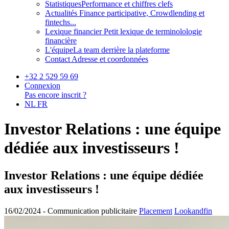
Statistiques
Performance et chiffres clefs
Actualités
Finance participative, Crowdlending et
fintechs...
Lexique financier
Petit lexique de terminolologie
financière
L'équipe
La team derrière la plateforme
Contact
Adresse et coordonnées
+32 2 529 59 69
Connexion
Pas encore inscrit ?
NL
FR
Investor Relations : une équipe
dédiée aux investisseurs !
Investor Relations : une équipe dédiée
aux investisseurs !
16/02/2024 -
Communication publicitaire
Placement
Lookandfin