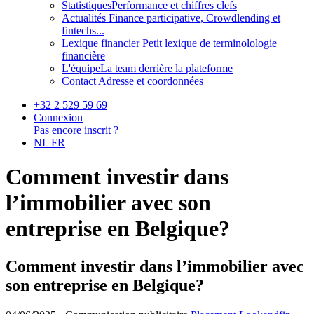
Statistiques
Performance et chiffres clefs
Actualités
Finance participative, Crowdlending et
fintechs...
Lexique financier
Petit lexique de terminolologie
financière
L'équipe
La team derrière la plateforme
Contact
Adresse et coordonnées
+32 2 529 59 69
Connexion
Pas encore inscrit ?
NL
FR
Comment investir dans
l’immobilier avec son
entreprise en Belgique?
Comment investir dans l’immobilier avec
son entreprise en Belgique?