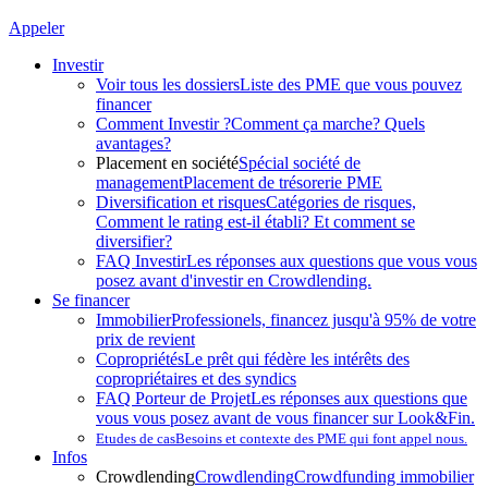
Appeler
Investir
Voir tous les dossiers
Liste des PME que vous pouvez
financer
Comment Investir ?
Comment ça marche? Quels
avantages?
Placement en société
Spécial société de
management
Placement de trésorerie PME
Diversification et risques
Catégories de risques,
Comment le rating est-il établi? Et comment se
diversifier?
FAQ Investir
Les réponses aux questions que vous vous
posez avant d'investir en Crowdlending.
Se financer
Immobilier
Professionels, financez jusqu'à 95% de votre
prix de revient
Copropriétés
Le prêt qui fédère les intérêts des
copropriétaires et des syndics
FAQ Porteur de Projet
Les réponses aux questions que
vous vous posez avant de vous financer sur Look&Fin.
Etudes de cas
Besoins et contexte des PME qui font appel nous.
Infos
Crowdlending
Crowdlending
Crowdfunding immobilier