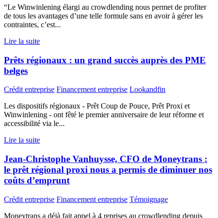
“Le Winwinlening élargi au crowdlending nous permet de profiter
de tous les avantages d’une telle formule sans en avoir à gérer les
contraintes, c’est...
Lire la suite
Prêts régionaux : un grand succès auprès des PME
belges
Crédit entreprise
Financement entreprise
Lookandfin
Les dispositifs régionaux - Prêt Coup de Pouce, Prêt Proxi et
Winwinlening - ont fêté le premier anniversaire de leur réforme et
accessibilité via le...
Lire la suite
Jean-Christophe Vanhuysse, CFO de Moneytrans :
le prêt régional proxi nous a permis de diminuer nos
coûts d’emprunt
Crédit entreprise
Financement entreprise
Témoignage
Moneytrans a déjà fait appel à 4 reprises au crowdlending depuis