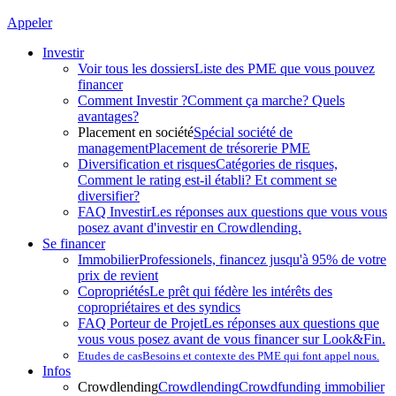
Appeler
Investir
Voir tous les dossiers
Liste des PME que vous pouvez
financer
Comment Investir ?
Comment ça marche? Quels
avantages?
Placement en société
Spécial société de
management
Placement de trésorerie PME
Diversification et risques
Catégories de risques,
Comment le rating est-il établi? Et comment se
diversifier?
FAQ Investir
Les réponses aux questions que vous vous
posez avant d'investir en Crowdlending.
Se financer
Immobilier
Professionels, financez jusqu'à 95% de votre
prix de revient
Copropriétés
Le prêt qui fédère les intérêts des
copropriétaires et des syndics
FAQ Porteur de Projet
Les réponses aux questions que
vous vous posez avant de vous financer sur Look&Fin.
Etudes de cas
Besoins et contexte des PME qui font appel nous.
Infos
Crowdlending
Crowdlending
Crowdfunding immobilier