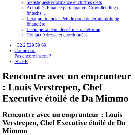
Statistiques
Performance et chiffres clefs
Actualités
Finance participative, Crowdlending et
fintechs...
Lexique financier
Petit lexique de terminolologie
financière
L'équipe
La team derrière la plateforme
Contact
Adresse et coordonnées
+32 2 529 59 69
Connexion
Pas encore inscrit ?
NL
FR
Rencontre avec un emprunteur
: Louis Verstrepen, Chef
Executive étoilé de Da Mimmo
Rencontre avec un emprunteur : Louis
Verstrepen, Chef Executive étoilé de Da
Mimmo