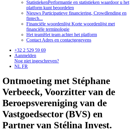
Statistieken
Performantie en statistieken waardoor u het
platform kunt beoordelen
Nieuws
Participatieve financiering, Crowdlending en
fintech...
Financiële woordenlijst
Korte woordenlijst met
financiële terminologie
Het team
Het team achter het platform
Contact
Adres en contactgegevens
+32 2 529 59 69
Aanmelden
Nog niet ingeschreven?
NL
FR
Ontmoeting met Stéphane
Verbeeck, Voorzitter van de
Beroepsvereniging van de
Vastgoedsector (BVS) en
Partner van Stélina Invest.