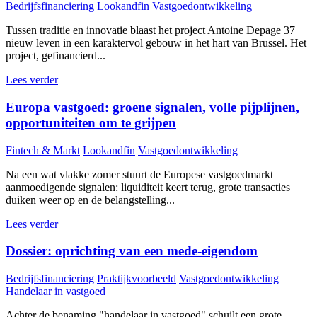
Bedrijfsfinanciering
Lookandfin
Vastgoedontwikkeling
Tussen traditie en innovatie blaast het project Antoine Depage 37
nieuw leven in een karaktervol gebouw in het hart van Brussel. Het
project, gefinancierd...
Lees verder
Europa vastgoed: groene signalen, volle pijplijnen,
opportuniteiten om te grijpen
Fintech & Markt
Lookandfin
Vastgoedontwikkeling
Na een wat vlakke zomer stuurt de Europese vastgoedmarkt
aanmoedigende signalen: liquiditeit keert terug, grote transacties
duiken weer op en de belangstelling...
Lees verder
Dossier: oprichting van een mede-eigendom
Bedrijfsfinanciering
Praktijkvoorbeeld
Vastgoedontwikkeling
Handelaar in vastgoed
Achter de benaming "handelaar in vastgoed" schuilt een grote