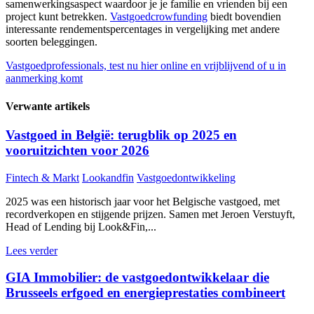
samenwerkingsaspect waardoor je je familie en vrienden bij een
project kunt betrekken.
Vastgoedcrowfunding
biedt bovendien
interessante rendementspercentages in vergelijking met andere
soorten beleggingen.
Vastgoedprofessionals, test nu hier online en vrijblijvend of u in
aanmerking komt
Verwante artikels
Vastgoed in België: terugblik op 2025 en
vooruitzichten voor 2026
Fintech & Markt
Lookandfin
Vastgoedontwikkeling
2025 was een historisch jaar voor het Belgische vastgoed, met
recordverkopen en stijgende prijzen. Samen met Jeroen Verstuyft,
Head of Lending bij Look&Fin,...
Lees verder
GIA Immobilier: de vastgoedontwikkelaar die
Brusseels erfgoed en energieprestaties combineert