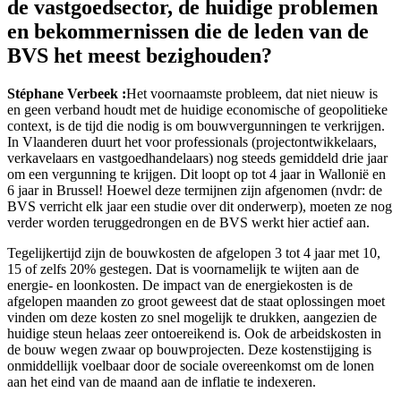
de vastgoedsector, de huidige problemen
en bekommernissen die de leden van de
BVS het meest bezighouden?
Stéphane Verbeek :
Het voornaamste probleem, dat niet nieuw is
en geen verband houdt met de huidige economische of geopolitieke
context, is de tijd die nodig is om bouwvergunningen te verkrijgen.
In Vlaanderen duurt het voor professionals (projectontwikkelaars,
verkavelaars en vastgoedhandelaars) nog steeds gemiddeld drie jaar
om een vergunning te krijgen. Dit loopt op tot 4 jaar in Wallonië en
6 jaar in Brussel! Hoewel deze termijnen zijn afgenomen (nvdr: de
BVS verricht elk jaar een studie over dit onderwerp), moeten ze nog
verder worden teruggedrongen en de BVS werkt hier actief aan.
Tegelijkertijd zijn de bouwkosten de afgelopen 3 tot 4 jaar met 10,
15 of zelfs 20% gestegen. Dat is voornamelijk te wijten aan de
energie- en loonkosten. De impact van de energiekosten is de
afgelopen maanden zo groot geweest dat de staat oplossingen moet
vinden om deze kosten zo snel mogelijk te drukken, aangezien de
huidige steun helaas zeer ontoereikend is. Ook de arbeidskosten in
de bouw wegen zwaar op bouwprojecten. Deze kostenstijging is
onmiddellijk voelbaar door de sociale overeenkomst om de lonen
aan het eind van de maand aan de inflatie te indexeren.