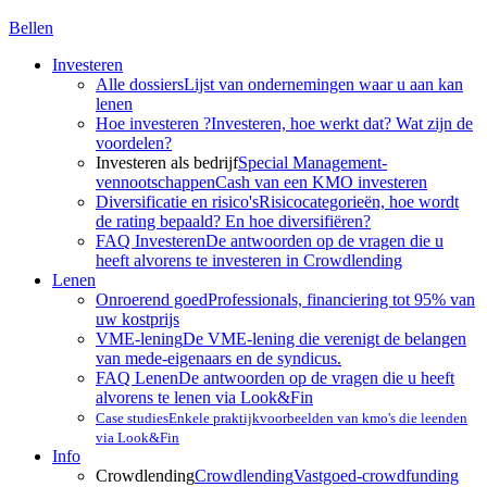
Bellen
Investeren
Alle dossiers
Lijst van ondernemingen waar u aan kan
lenen
Hoe investeren ?
Investeren, hoe werkt dat? Wat zijn de
voordelen?
Investeren als bedrijf
Special Management-
vennootschappen
Cash van een KMO investeren
Diversificatie en risico's
Risicocategorieën, hoe wordt
de rating bepaald? En hoe diversifiëren?
FAQ Investeren
De antwoorden op de vragen die u
heeft alvorens te investeren in Crowdlending
Lenen
Onroerend goed
Professionals, financiering tot 95% van
uw kostprijs
VME-lening
De VME-lening die verenigt de belangen
van mede-eigenaars en de syndicus.
FAQ Lenen
De antwoorden op de vragen die u heeft
alvorens te lenen via Look&Fin
Case studies
Enkele praktijkvoorbeelden van kmo's die leenden
via Look&Fin
Info
Crowdlending
Crowdlending
Vastgoed-crowdfunding