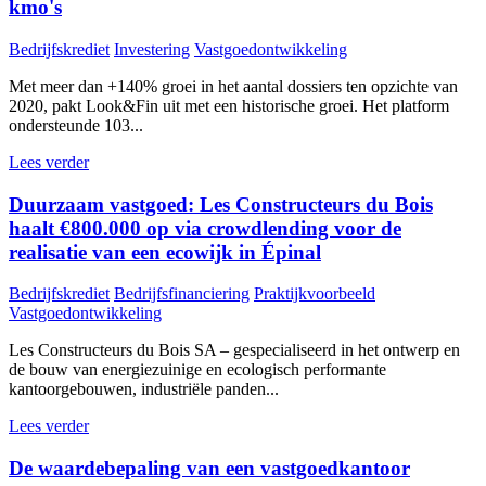
kmo's
Bedrijfskrediet
Investering
Vastgoedontwikkeling
Met meer dan +140% groei in het aantal dossiers ten opzichte van
2020, pakt Look&Fin uit met een historische groei. Het platform
ondersteunde 103...
Lees verder
Duurzaam vastgoed: Les Constructeurs du Bois
haalt €800.000 op via crowdlending voor de
realisatie van een ecowijk in Épinal
Bedrijfskrediet
Bedrijfsfinanciering
Praktijkvoorbeeld
Vastgoedontwikkeling
Les Constructeurs du Bois SA – gespecialiseerd in het ontwerp en
de bouw van energiezuinige en ecologisch performante
kantoorgebouwen, industriële panden...
Lees verder
De waardebepaling van een vastgoedkantoor