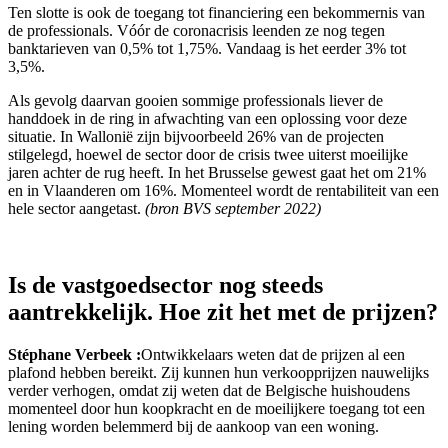
Ten slotte is ook de toegang tot financiering een bekommernis van
de professionals. Vóór de coronacrisis leenden ze nog tegen
banktarieven van 0,5% tot 1,75%. Vandaag is het eerder 3% tot
3,5%.
Als gevolg daarvan gooien sommige professionals liever de
handdoek in de ring in afwachting van een oplossing voor deze
situatie. In Wallonië zijn bijvoorbeeld 26% van de projecten
stilgelegd, hoewel de sector door de crisis twee uiterst moeilijke
jaren achter de rug heeft. In het Brusselse gewest gaat het om 21%
en in Vlaanderen om 16%. Momenteel wordt de rentabiliteit van een
hele sector aangetast.
(bron BVS september 2022)
Is de vastgoedsector nog steeds
aantrekkelijk. Hoe zit het met de prijzen?
Stéphane Verbeek :
Ontwikkelaars weten dat de prijzen al een
plafond hebben bereikt. Zij kunnen hun verkoopprijzen nauwelijks
verder verhogen, omdat zij weten dat de Belgische huishoudens
momenteel door hun koopkracht en de moeilijkere toegang tot een
lening worden belemmerd bij de aankoop van een woning.