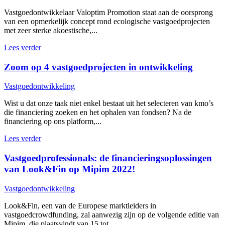
Vastgoedontwikkelaar Valoptim Promotion staat aan de oorsprong
van een opmerkelijk concept rond ecologische vastgoedprojecten
met zeer sterke akoestische,...
Lees verder
Zoom op 4 vastgoedprojecten in ontwikkeling
Vastgoedontwikkeling
Wist u dat onze taak niet enkel bestaat uit het selecteren van kmo’s
die financiering zoeken en het ophalen van fondsen? Na de
financiering op ons platform,...
Lees verder
Vastgoedprofessionals: de financieringsoplossingen
van Look&Fin op Mipim 2022!
Vastgoedontwikkeling
Look&Fin, een van de Europese marktleiders in
vastgoedcrowdfunding, zal aanwezig zijn op de volgende editie van
Mipim, die plaatsvindt van 15 tot...