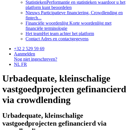
Statistieken
Performantie en statistieken waardoor u het
platform kunt beoordelen
Nieuws
Participatieve financiering, Crowdlending en
fintech...
Financiële woordenlijst
Korte woordenlijst met
financiële terminologie
Het team
Het team achter het platform
Contact
Adres en contactgegevens
+32 2 529 59 69
Aanmelden
Nog niet ingeschreven?
NL
FR
Urbadequate, kleinschalige
vastgoedprojecten gefinancierd
via crowdlending
Urbadequate, kleinschalige
vastgoedprojecten gefinancierd via