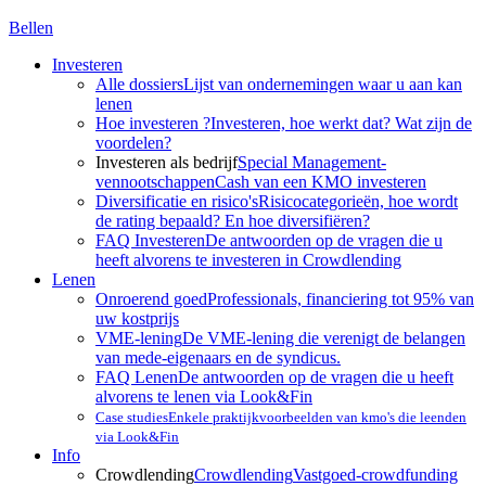
Bellen
Investeren
Alle dossiers
Lijst van ondernemingen waar u aan kan
lenen
Hoe investeren ?
Investeren, hoe werkt dat? Wat zijn de
voordelen?
Investeren als bedrijf
Special Management-
vennootschappen
Cash van een KMO investeren
Diversificatie en risico's
Risicocategorieën, hoe wordt
de rating bepaald? En hoe diversifiëren?
FAQ Investeren
De antwoorden op de vragen die u
heeft alvorens te investeren in Crowdlending
Lenen
Onroerend goed
Professionals, financiering tot 95% van
uw kostprijs
VME-lening
De VME-lening die verenigt de belangen
van mede-eigenaars en de syndicus.
FAQ Lenen
De antwoorden op de vragen die u heeft
alvorens te lenen via Look&Fin
Case studies
Enkele praktijkvoorbeelden van kmo's die leenden
via Look&Fin
Info
Crowdlending
Crowdlending
Vastgoed-crowdfunding