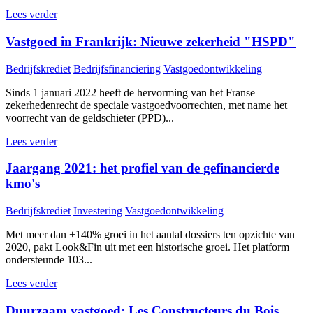
Lees verder
Vastgoed in Frankrijk: Nieuwe zekerheid "HSPD"
Bedrijfskrediet
Bedrijfsfinanciering
Vastgoedontwikkeling
Sinds 1 januari 2022 heeft de hervorming van het Franse
zekerhedenrecht de speciale vastgoedvoorrechten, met name het
voorrecht van de geldschieter (PPD)...
Lees verder
Jaargang 2021: het profiel van de gefinancierde
kmo's
Bedrijfskrediet
Investering
Vastgoedontwikkeling
Met meer dan +140% groei in het aantal dossiers ten opzichte van
2020, pakt Look&Fin uit met een historische groei. Het platform
ondersteunde 103...
Lees verder
Duurzaam vastgoed: Les Constructeurs du Bois