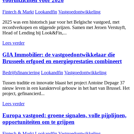
vooruitzichten voor 2026
Fintech & Markt
Lookandfin
Vastgoedontwikkeling
2025 was een historisch jaar voor het Belgische vastgoed, met
recordverkopen en stijgende prijzen. Samen met Jeroen Verstuyft,
Head of Lending bij Look&Fin,...
Lees verder
GIA Immobilier: de vastgoedontwikkelaar die
Brusseels erfgoed en energieprestaties combineert
Bedrijfsfinanciering
Lookandfin
Vastgoedontwikkeling
Tussen traditie en innovatie blaast het project Antoine Depage 37
nieuw leven in een karaktervol gebouw in het hart van Brussel. Het
project, gefinancierd...
Lees verder
Europa vastgoed: groene signalen, volle pijplijnen,
opportuniteiten om te grijpen
Fintech & Markt
Lookandfin
Vastgoedontwikkeling