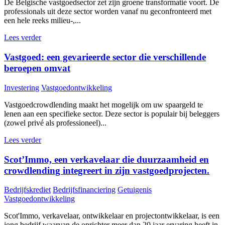
De Belgische vastgoedsector zet zijn groene transformatie voort. De
professionals uit deze sector worden vanaf nu geconfronteerd met
een hele reeks milieu-,...
Lees verder
Vastgoed: een gevarieerde sector die verschillende
beroepen omvat
Investering
Vastgoedontwikkeling
Vastgoedcrowdlending maakt het mogelijk om uw spaargeld te
lenen aan een specifieke sector. Deze sector is populair bij beleggers
(zowel privé als professioneel)...
Lees verder
Scot’Immo, een verkavelaar die duurzaamheid en
crowdlending integreert in zijn vastgoedprojecten.
Bedrijfskrediet
Bedrijfsfinanciering
Getuigenis
Vastgoedontwikkeling
Scot'Immo, verkavelaar, ontwikkelaar en projectontwikkelaar, is een
jong bedrijf waarvan de oprichter meer dan 20 jaar ervaring heeft in