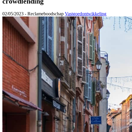
crowdlending
02/05/2023 -
Reclameboodschap
Vastgoedontwikkeling