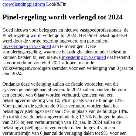
crowdlendingplatform
Look&Fin.
Pinel-regeling wordt verlengd tot 2024
Goed nieuws voor beleggers en nieuwe vastgoedprofessionals: de
Pinel-regeling wordt verlengd tot 2024. Het Pinel-belastingstelsel
werd door de vorige regering ingevoerd om particuliere
investeringen in vastgoed
aan te moedigen. Deze
stimuleringsregeling, waarmee belastingbetalers minder belasting
kunnen betalen bij een nieuwe
investering in vastgoed
dat bestemd
is voor verhuur, zou eind 2021 aflopen, maar de
volksvertegenwoordigers stemden voor een verlenging van 3 jaar tot
eind 2024.
Ondanks deze verlenging zullen de fiscale voordelen van dit
systeem geleidelijk aan afnemen. In 2023 zullen panden die voor
een periode van 6 jaar worden verhuurd, genieten van een
belastingvermindering van 10,5% in plaats van de huidige 12%.
Voor panden die gedurende 9 jaar verhuurd worden daalt het
belastingvrijstellingstarief naar 15% in plaats van de huidige 18%.
En tot slot zal de belastingvermindering 17,5% bedragen in plaats
van 21% bij een verhuurtermijn van 12 jaar. In 2024 zullen de
belastingvrijstellingstarieven verder dalen: in geval van een
verhuurtermijn van 6 jaar zal de verlaging dalen tot 9%, voor een