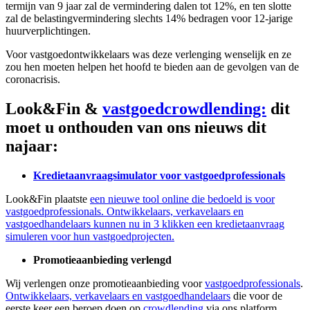
termijn van 9 jaar zal de vermindering dalen tot 12%, en ten slotte
zal de belastingvermindering slechts 14% bedragen voor 12-jarige
huurverplichtingen.
Voor vastgoedontwikkelaars was deze verlenging wenselijk en ze
zou hen moeten helpen het hoofd te bieden aan de gevolgen van de
coronacrisis.
Look&Fin &
vastgoedcrowdlending:
dit
moet u onthouden van ons nieuws dit
najaar:
Kredietaanvraagsimulator voor vastgoedprofessionals
Look&Fin plaatste
een nieuwe tool online die bedoeld is voor
vastgoedprofessionals. Ontwikkelaars, verkavelaars en
vastgoedhandelaars kunnen nu in 3 klikken een kredietaanvraag
simuleren voor hun vastgoedprojecten.
Promotieaanbieding verlengd
Wij verlengen onze promotieaanbieding voor
vastgoedprofessionals
.
Ontwikkelaars, verkavelaars en vastgoedhandelaars
die voor de
eerste keer een beroep doen op
crowdlending
via ons platform,