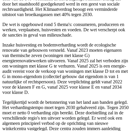
door het staatshoofd goedgekeurd werd in een geest van sociale
rechtvaardigheid. Het Klimaatverdrag beoogt een verminderde
uitstoot van broeikasgassen met 40% tegen 2030.
De wet is opgebouwd rond 5 thema's: consumeren, produceren en
werken, verplaatsen, huisvesten en voeden. De wet verscherpt ook
de sancties in geval van milieuschade.
Inzake huisvesting en bodemverharding wordt de ecologische
renovatie van gebouwen versneld. Vanaf 2023 moeten eigenaren
van thermische zeven (woningen met klasse G)
energierenovatiewerken uitvoeren. Vanaf 2025 zal het verboden zijn
om woningen met klasse G te verhuren. Vanaf 2025 is een energie-
audit vereist voor de verkoop van woningen met klasse D tot en met
G in mono-eigendom (collectief gebouw dat eigendom is van 1
natuurlijke of rechtspersoon). Deze verplichting geldt vanaf 2022
voor de klassen F en G, vanaf 2025 voor klasse E en vanaf 2034
voor klasse D.
Tegelijkertijd wordt de betonnering van het land aan banden gelegd.
Het verhardingstempo moet tegen 2030 gehalveerd zijn. Tegen 2050
moet er netto 0 verharding zijn bereikt. Deze doelstelling zal in de
verschillende regio's ten uitvoer worden gelegd. Er werd ook een
algemeen principieel verbod op de oprichting van nieuwe
winkelcentra vastgelegd. Deze centra zouden immers aanleiding