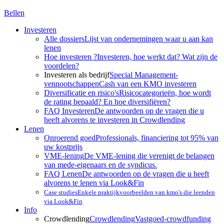
Bellen
Investeren
Alle dossiers
Lijst van ondernemingen waar u aan kan
lenen
Hoe investeren ?
Investeren, hoe werkt dat? Wat zijn de
voordelen?
Investeren als bedrijf
Special Management-
vennootschappen
Cash van een KMO investeren
Diversificatie en risico's
Risicocategorieën, hoe wordt
de rating bepaald? En hoe diversifiëren?
FAQ Investeren
De antwoorden op de vragen die u
heeft alvorens te investeren in Crowdlending
Lenen
Onroerend goed
Professionals, financiering tot 95% van
uw kostprijs
VME-lening
De VME-lening die verenigt de belangen
van mede-eigenaars en de syndicus.
FAQ Lenen
De antwoorden op de vragen die u heeft
alvorens te lenen via Look&Fin
Case studies
Enkele praktijkvoorbeelden van kmo's die leenden
via Look&Fin
Info
Crowdlending
Crowdlending
Vastgoed-crowdfunding