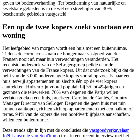
geven tot bodemverharding. Ter bescherming van natuurlijke en
kwetsbare gebieden is in de wet een streefcijfer van 30%
beschermde gebieden vastgesteld.
Een op de twee kopers zoekt voortaan een
woning
Het leefgebied van morgen wordt een huis met een buitenruimte.
Tijdens de coronacrisis nam de honger naar vastgoed van de
Fransen nooit af, maar hun verwachtingen veranderden. Het
recentste onderzoek van de SeLoger-groep peilde naar de
verwachtingen van de Franse kopers. Uit dat onderzoek blijkt dat de
helft van de 3.000 ondervraagde kopers vooral op zoek is naar een
huis, terwijl appartementen nu slechts één op de vier kopers
aantrekken. Huizen zijn vooral populair bij 35 tot 49-jarigen en
gezinnen die telewerken. 70% van degenen die Parijs willen
verlaten zoeken een huis, preciseert Caroline de Gantès, Country
Manager Director van SeLoger. Degenen die geen huis met tuin
kunnen aankopen, richten zich op appartementen met een balkon of
terras. 94% van de kopers die een hoofdverblijfplaats aanschaffen,
willen een buitenruimte.
Deze trends zijn in lijn met de conclusies die
vastgoedverkavelaar
Joël Lanscotte van Scot'immo
trok in een recent interview met het