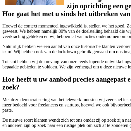
zijn oprichting een g
Hoe gaat het met u sinds het uitbreken van
Hoewel de context momenteel ingewikkeld is, stellen we het goed. Zoa
geweest. We hebben namelijk 80% van de doelstelling behaald die wij
veerkrachtig gebleken en wij hebben tal van acties ondernomen om on
Natuurlijk hebben we een aantal van onze historische klanten verloren
team! Wij hebben ook van de lockdown gebruik gemaakt om ons imago 
Tot slot hebben wij de omvang van onze reeds lopende ontwikkelings
bepaalde gebieden te voldoen. We zijn verheugd om u deze nieuwe lo
Hoe heeft u uw aanbod precies aangepast e
zoek?
Met deze democratisering van het telewerk moesten wij zeer snel ins
meer bedoeld voor freelancers en startups, hoewel we ook bijvoorbeel
paste.
De nieuwe soort klanten wendt zich tot ons omdat zij op zoek zijn n
en anderen zijn op zoek naar een rustige plek om zich af te zonderen (w