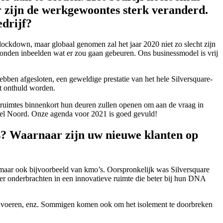
ar zijn de werkgewoontes sterk veranderd.
edrijf?
lockdown, maar globaal genomen zal het jaar 2020 niet zo slecht zijn
konden inbeelden wat er zou gaan gebeuren. Ons businessmodel is vrij
ebben afgesloten, een geweldige prestatie van het hele Silversquare-
t onthuld worden.
ruimtes binnenkort hun deuren zullen openen om aan de vraag in
sel Noord. Onze agenda voor 2021 is goed gevuld!
is? Waarnaar zijn uw nieuwe klanten op
 maar ook bijvoorbeeld van kmo’s. Oorspronkelijk was Silversquare
ver onderbrachten in een innovatieve ruimte die beter bij hun DNA
 te voeren, enz. Sommigen komen ook om het isolement te doorbreken