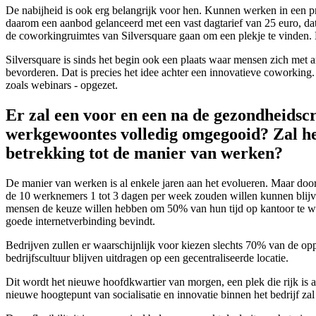
De nabijheid is ook erg belangrijk voor hen. Kunnen werken in een pro
daarom een aanbod gelanceerd met een vast dagtarief van 25 euro, da
de coworkingruimtes van Silversquare gaan om een plekje te vinden. 
Silversquare is sinds het begin ook een plaats waar mensen zich met 
bevorderen. Dat is precies het idee achter een innovatieve coworking
zoals webinars - opgezet.
Er zal een voor en een na de gezondheidsc
werkgewoontes volledig omgegooid? Zal he
betrekking tot de manier van werken?
De manier van werken is al enkele jaren aan het evolueren. Maar door
de 10 werknemers 1 tot 3 dagen per week zouden willen kunnen blijven
mensen de keuze willen hebben om 50% van hun tijd op kantoor te wer
goede internetverbinding bevindt.
Bedrijven zullen er waarschijnlijk voor kiezen slechts 70% van de op
bedrijfscultuur blijven uitdragen op een gecentraliseerde locatie.
Dit wordt het nieuwe hoofdkwartier van morgen, een plek die rijk is
nieuwe hoogtepunt van socialisatie en innovatie binnen het bedrijf za