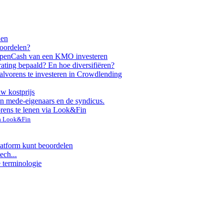
nen
voordelen?
ppen
Cash van een KMO investeren
rating bepaald? En hoe diversifiëren?
alvorens te investeren in Crowdlending
uw kostprijs
n mede-eigenaars en de syndicus.
orens te lenen via Look&Fin
ia Look&Fin
latform kunt beoordelen
ech...
e terminologie