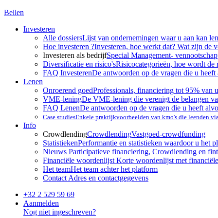
Bellen
Investeren
Alle dossiers
Lijst van ondernemingen waar u aan kan le
Hoe investeren ?
Investeren, hoe werkt dat? Wat zijn de 
Investeren als bedrijf
Special Management- vennootscha
Diversificatie en risico's
Risicocategorieën, hoe wordt de 
FAQ Investeren
De antwoorden op de vragen die u heeft 
Lenen
Onroerend goed
Professionals, financiering tot 95% van 
VME-lening
De VME-lening die verenigt de belangen va
FAQ Lenen
De antwoorden op de vragen die u heeft alv
Case studies
Enkele praktijkvoorbeelden van kmo's die leenden v
Info
Crowdlending
Crowdlending
Vastgoed-crowdfunding
Statistieken
Performantie en statistieken waardoor u het p
Nieuws
Participatieve financiering, Crowdlending en fint
Financiële woordenlijst
Korte woordenlijst met financiël
Het team
Het team achter het platform
Contact
Adres en contactgegevens
+32 2 529 59 69
Aanmelden
Nog niet ingeschreven?