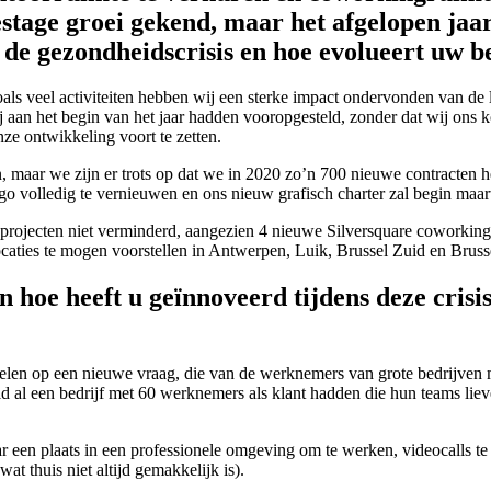
estage groei gekend, maar het afgelopen ja
 de gezondheidscrisis en hoe evolueert uw b
ls veel activiteiten hebben wij een sterke impact ondervonden van de 
 aan het begin van het jaar hadden vooropgesteld, zonder dat wij ons 
ze ontwikkeling voort te zetten.
, maar we zijn er trots op dat we in 2020 zo’n 700 nieuwe contracten h
volledig te vernieuwen en ons nieuw grafisch charter zal begin maar
projecten niet verminderd, aangezien 4 nieuwe Silversquare coworking
caties te mogen voorstellen in Antwerpen, Luik, Brussel Zuid en Brus
n hoe heeft u geïnnoveerd tijdens deze cris
pelen op een nieuwe vraag, die van de werknemers van grote bedrijven
d al een bedrijf met 60 werknemers als klant hadden die hun teams lie
aar een plaats in een professionele omgeving om te werken, videocalls
at thuis niet altijd gemakkelijk is).