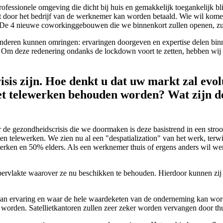
fessionele omgeving die dicht bij huis en gemakkelijk toegankelijk blij
t door het bedrijf van de werknemer kan worden betaald. Wie wil komen
De 4 nieuwe coworkinggebouwen die we binnenkort zullen openen, zulle
anderen kunnen omringen: ervaringen doorgeven en expertise delen binn
. Om deze redenering ondanks de lockdown voort te zetten, hebben wij 
risis zijn. Hoe denkt u dat uw markt zal ev
t telewerken behouden worden? Wat zijn de
 de gezondheidscrisis die we doormaken is deze basistrend in een stro
 telewerken. We zien nu al een "despatialization" van het werk, terwi
ken en 50% elders. Als een werknemer thuis of ergens anders wil werke
pervlakte waarover ze nu beschikken te behouden. Hierdoor kunnen zij 
 aan ervaring en waar de hele waardeketen van de onderneming kan wor
l worden. Satellietkantoren zullen zeer zeker worden vervangen door th