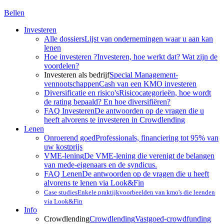
Bellen
Investeren
Alle dossiers
Lijst van ondernemingen waar u aan kan
lenen
Hoe investeren ?
Investeren, hoe werkt dat? Wat zijn de
voordelen?
Investeren als bedrijf
Special Management-
vennootschappen
Cash van een KMO investeren
Diversificatie en risico's
Risicocategorieën, hoe wordt
de rating bepaald? En hoe diversifiëren?
FAQ Investeren
De antwoorden op de vragen die u
heeft alvorens te investeren in Crowdlending
Lenen
Onroerend goed
Professionals, financiering tot 95% van
uw kostprijs
VME-lening
De VME-lening die verenigt de belangen
van mede-eigenaars en de syndicus.
FAQ Lenen
De antwoorden op de vragen die u heeft
alvorens te lenen via Look&Fin
Case studies
Enkele praktijkvoorbeelden van kmo's die leenden
via Look&Fin
Info
Crowdlending
Crowdlending
Vastgoed-crowdfunding