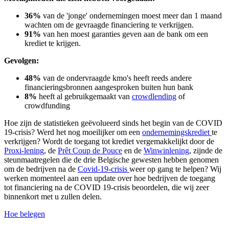
36%
van de 'jonge' ondernemingen moest meer dan 1 maand
wachten om de gevraagde financiering te verkrijgen.
91%
van hen moest garanties geven aan de bank om een
krediet te krijgen.
Gevolgen:
48%
van de ondervraagde kmo's heeft reeds andere
financieringsbronnen aangesproken buiten hun bank
8%
heeft al gebruikgemaakt van
crowdlending
of
crowdfunding
Hoe zijn de statistieken geëvolueerd sinds het begin van de COVID
19-crisis? Werd het nog moeilijker om een
ondernemingskrediet
te
verkrijgen? Wordt de toegang tot krediet vergemakkelijkt door de
Proxi-lening
, de
Prêt Coup de Pouce
en de
Winwinlening
, zijnde de
steunmaatregelen die de drie Belgische gewesten hebben genomen
om de bedrijven na de
Covid-19-crisis
weer op gang te helpen? Wij
werken momenteel aan een update over hoe bedrijven de toegang
tot financiering na de COVID 19-crisis beoordelen, die wij zeer
binnenkort met u zullen delen.
Hoe belegen