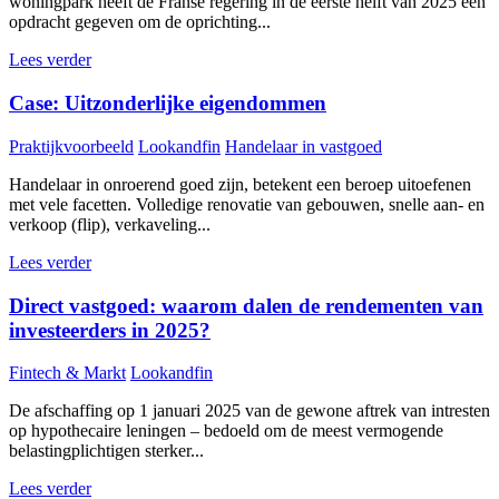
woningpark heeft de Franse regering in de eerste helft van 2025 een
opdracht gegeven om de oprichting...
Lees verder
Case: Uitzonderlijke eigendommen
Praktijkvoorbeeld
Lookandfin
Handelaar in vastgoed
Handelaar in onroerend goed zijn, betekent een beroep uitoefenen
met vele facetten. Volledige renovatie van gebouwen, snelle aan- en
verkoop (flip), verkaveling...
Lees verder
Direct vastgoed: waarom dalen de rendementen van
investeerders in 2025?
Fintech & Markt
Lookandfin
De afschaffing op 1 januari 2025 van de gewone aftrek van intresten
op hypothecaire leningen – bedoeld om de meest vermogende
belastingplichtigen sterker...
Lees verder