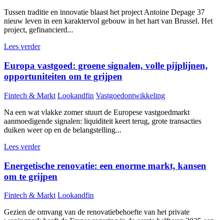
Tussen traditie en innovatie blaast het project Antoine Depage 37
nieuw leven in een karaktervol gebouw in het hart van Brussel. Het
project, gefinancierd...
Lees verder
Europa vastgoed: groene signalen, volle pijplijnen,
opportuniteiten om te grijpen
Fintech & Markt
Lookandfin
Vastgoedontwikkeling
Na een wat vlakke zomer stuurt de Europese vastgoedmarkt
aanmoedigende signalen: liquiditeit keert terug, grote transacties
duiken weer op en de belangstelling...
Lees verder
Energetische renovatie: een enorme markt, kansen
om te grijpen
Fintech & Markt
Lookandfin
Gezien de omvang van de renovatiebehoefte van het private