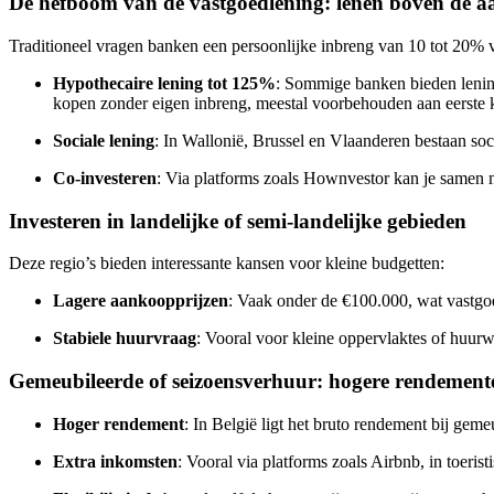
De hefboom van de vastgoedlening: lenen boven de a
Traditioneel vragen banken een persoonlijke inbreng van 10 tot 20% 
Hypothecaire lening tot 125%
: Sommige banken bieden lening
kopen zonder eigen inbreng, meestal voorbehouden aan eerste ko
Sociale lening
: In Wallonië, Brussel en Vlaanderen bestaan so
Co-investeren
: Via platforms zoals Hownvestor kan je samen me
Investeren in landelijke of semi-landelijke gebieden
Deze regio’s bieden interessante kansen voor kleine budgetten:
Lagere aankoopprijzen
: Vaak onder de €100.000, wat vastgoe
Stabiele huurvraag
: Vooral voor kleine oppervlaktes of huurw
Gemeubileerde of seizoensverhuur: hogere rendement
Hoger rendement
: In België ligt het bruto rendement bij gem
Extra inkomsten
: Vooral via platforms zoals Airbnb, in toerist