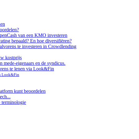
nen
voordelen?
ppen
Cash van een KMO investeren
rating bepaald? En hoe diversifiëren?
alvorens te investeren in Crowdlending
uw kostprijs
n mede-eigenaars en de syndicus.
orens te lenen via Look&Fin
ia Look&Fin
latform kunt beoordelen
ech...
e terminologie