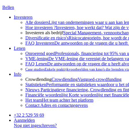
Bellen
Investeren
Alle dossiers
Lijst van ondernemingen waar u aan kan le
Hoe investeren ?
Investeren, hoe werkt dat? Wat zijn de 
Investeren als bedrijf
Special Management- vennootscha
Diversificatie en risico's
Risicocategorieën, hoe wordt de 
FAQ Investeren
De antwoorden op de vragen die u heeft 
Lenen
Onroerend goed
Professionals, financiering tot 95% van 
VME-lening
De VME-lening die verenigt de belangen va
FAQ Lenen
De antwoorden op de vragen die u heeft alv
Case studies
Enkele praktijkvoorbeelden van kmo's die leenden v
Info
Crowdlending
Crowdlending
Vastgoed-crowdfunding
Statistieken
Performantie en statistieken waardoor u het p
Nieuws
Participatieve financiering, Crowdlending en fint
Financiële woordenlijst
Korte woordenlijst met financiël
Het team
Het team achter het platform
Contact
Adres en contactgegevens
+32 2 529 59 69
Aanmelden
Nog niet ingeschreven?