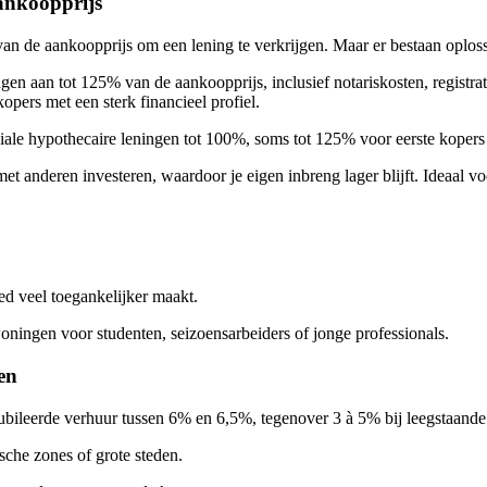
ankoopprijs
van de aankoopprijs om een lening te verkrijgen. Maar er bestaan oplo
en aan tot 125% van de aankoopprijs, inclusief notariskosten, registra
pers met een sterk financieel profiel.
ciale hypothecaire leningen tot 100%, soms tot 125% voor eerste koper
t anderen investeren, waardoor je eigen inbreng lager blijft. Ideaal voo
d veel toegankelijker maakt.
oningen voor studenten, seizoensarbeiders of jonge professionals.
en
eubileerde verhuur tussen 6% en 6,5%, tegenover 3 à 5% bij leegstaande
ische zones of grote steden.