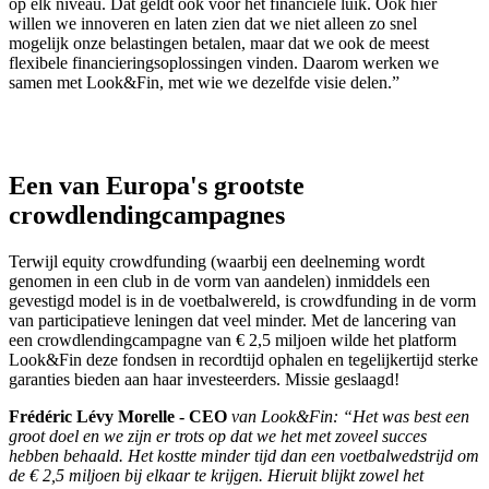
op elk niveau. Dat geldt ook voor het financiële luik. Ook hier
willen we innoveren en laten zien dat we niet alleen zo snel
mogelijk onze belastingen betalen, maar dat we ook de meest
flexibele financieringsoplossingen vinden. Daarom werken we
samen met Look&Fin, met wie we dezelfde visie delen.”
Een van Europa's grootste
crowdlendingcampagnes
Terwijl equity crowdfunding (waarbij een deelneming wordt
genomen in een club in de vorm van aandelen) inmiddels een
gevestigd model is in de voetbalwereld, is crowdfunding in de vorm
van participatieve leningen dat veel minder. Met de lancering van
een crowdlendingcampagne van € 2,5 miljoen wilde het platform
Look&Fin deze fondsen in recordtijd ophalen en tegelijkertijd sterke
garanties bieden aan haar investeerders. Missie geslaagd!
Frédéric Lévy Morelle - CEO
van Look&Fin: “Het was best een
groot doel en we zijn er trots op dat we het met zoveel succes
hebben behaald. Het kostte minder tijd dan een voetbalwedstrijd om
de € 2,5 miljoen bij elkaar te krijgen. Hieruit blijkt zowel het