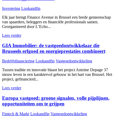
Investering
Lookandfin
Elk jaar brengt Finance Avenue in Brussel een brede gemeenschap
van spaarders, beleggers en financiële professionals samen.
Georganiseerd door L’Echo...
Lees verder
GIA Immobilier: de vastgoedontwikkelaar die
Brusseels erfgoed en energieprestaties combineert
Bedrijfsfinanciering
Lookandfin
Vastgoedontwikkeling
Tussen traditie en innovatie blaast het project Antoine Depage 37
nieuw leven in een karaktervol gebouw in het hart van Brussel. Het
project, gefinancierd...
Lees verder
Europa vastgoed: groene signalen, volle pijplijnen,
opportuniteiten om te grijpen
Fintech & Markt
Lookandfin
Vastgoedontwikkeling