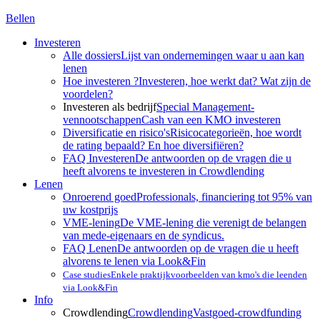
Bellen
Investeren
Alle dossiers
Lijst van ondernemingen waar u aan kan
lenen
Hoe investeren ?
Investeren, hoe werkt dat? Wat zijn de
voordelen?
Investeren als bedrijf
Special Management-
vennootschappen
Cash van een KMO investeren
Diversificatie en risico's
Risicocategorieën, hoe wordt
de rating bepaald? En hoe diversifiëren?
FAQ Investeren
De antwoorden op de vragen die u
heeft alvorens te investeren in Crowdlending
Lenen
Onroerend goed
Professionals, financiering tot 95% van
uw kostprijs
VME-lening
De VME-lening die verenigt de belangen
van mede-eigenaars en de syndicus.
FAQ Lenen
De antwoorden op de vragen die u heeft
alvorens te lenen via Look&Fin
Case studies
Enkele praktijkvoorbeelden van kmo's die leenden
via Look&Fin
Info
Crowdlending
Crowdlending
Vastgoed-crowdfunding