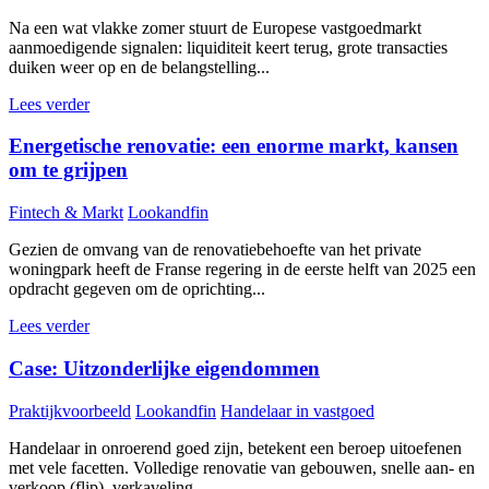
Na een wat vlakke zomer stuurt de Europese vastgoedmarkt
aanmoedigende signalen: liquiditeit keert terug, grote transacties
duiken weer op en de belangstelling...
Lees verder
Energetische renovatie: een enorme markt, kansen
om te grijpen
Fintech & Markt
Lookandfin
Gezien de omvang van de renovatiebehoefte van het private
woningpark heeft de Franse regering in de eerste helft van 2025 een
opdracht gegeven om de oprichting...
Lees verder
Case: Uitzonderlijke eigendommen
Praktijkvoorbeeld
Lookandfin
Handelaar in vastgoed
Handelaar in onroerend goed zijn, betekent een beroep uitoefenen
met vele facetten. Volledige renovatie van gebouwen, snelle aan- en
verkoop (flip), verkaveling...