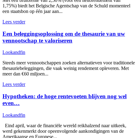
Met een brutorente van 2,50% (voor een nettorendement van
1,75%) biedt het Belgische Agentschap van de Schuld momenteel
een staatsbon op één jaar aan...
Lees verder
Een beleggingsoplossing om de thesaurie van uw
vennootschap te valoriseren
Lookandfin
Steeds meer vennootschappen zoeken alternatieven voor traditionele
thesauriebeleggingen, die vaak weinig rendement opleveren. Met
meer dan €60 miljoen...
Lees verder
Hypotheken: de hoge rentevoeten blijven nog wel
even…
Lookandfin
Eind april, waar de financiële wereld reikhalzend naar uitkeek,
werd gekenmerkt door opeenvolgende aankondigingen van de
Amerikaanse en Europese...