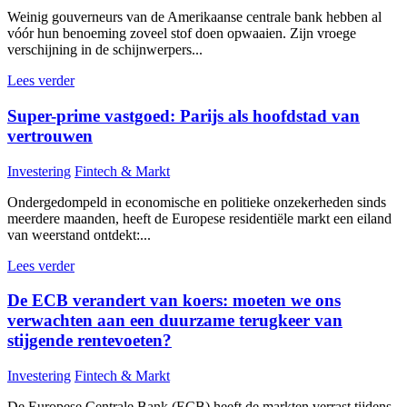
Weinig gouverneurs van de Amerikaanse centrale bank hebben al
vóór hun benoeming zoveel stof doen opwaaien. Zijn vroege
verschijning in de schijnwerpers...
Lees verder
Super-prime vastgoed: Parijs als hoofdstad van
vertrouwen
Investering
Fintech & Markt
Ondergedompeld in economische en politieke onzekerheden sinds
meerdere maanden, heeft de Europese residentiële markt een eiland
van weerstand ontdekt:...
Lees verder
De ECB verandert van koers: moeten we ons
verwachten aan een duurzame terugkeer van
stijgende rentevoeten?
Investering
Fintech & Markt
De Europese Centrale Bank (ECB) heeft de markten verrast tijdens