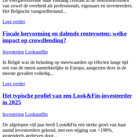
De energierenovatie staat vandaag centraal in de bekommernissen
van zowel de overheid als professionals, eigenaars en investeerders.
Het Belgische vastgoedbestand...
Lees verder
Fiscale hervorming en dalende rentevoeten: welke
impact op crowdlending?
Investering
Lookandfin
In België was de belasting op meerwaarden op effecten lange tijd
een van de meest aantrekkelijke in Europa, aangezien deze in de
meeste gevallen volledig...
Lees verder
Het typische profiel van een Look&Fin-investeerder
in 2025
Investering
Lookandfin
De afgelopen vijf jaar heeft Look&Fin een sterke groei van haar
aantal investeerders gekend, met een stijging van +198%,
grotendeels gedreven door...