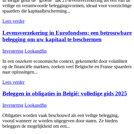
In België geldt de "groene" tak 21-levensverzekering als een van de
veilige en verantwoorde beleggingsvormen, ideaal voor voorzichtige
spaarders die kapitaalbescherming...
Lees verder
Levensverzekering in Eurofondsen: een betrouwbare
belegging om uw kapitaal te beschermen
Investering
Lookandfin
In een onzekere economische context, gekenmerkt door volatiliteit
op de financiële markten, zoeken veel Belgische en Franse spaarders
naar oplossingen...
Lees verder
Beleggen in obligaties in België: volledige gids 2025
Investering
Lookandfin
Obligaties worden vaak beschouwd als een veilige belegging,
vooral wanneer ze worden uitgegeven door staten. Ze bieden
beleggers de mogelijkheid om een...