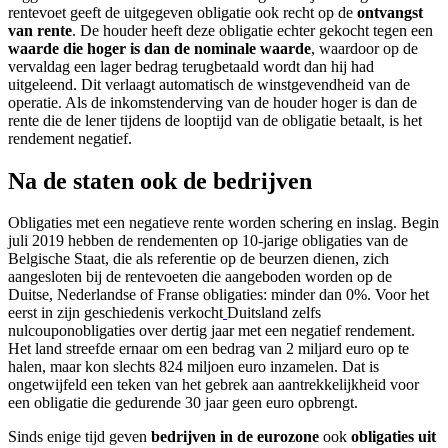
rentevoet geeft de uitgegeven obligatie ook recht op de
ontvangst
van rente
. De houder heeft deze obligatie echter gekocht tegen een
waarde die hoger is dan de nominale waarde
, waardoor op de
vervaldag een lager bedrag terugbetaald wordt dan hij had
uitgeleend. Dit verlaagt automatisch de winstgevendheid van de
operatie. Als de inkomstenderving van de houder hoger is dan de
rente die de lener tijdens de looptijd van de obligatie betaalt, is het
rendement negatief.
Na de staten ook de bedrijven
Obligaties met een negatieve rente worden schering en inslag. Begin
juli 2019 hebben de rendementen op 10-jarige obligaties van de
Belgische Staat, die als referentie op de beurzen dienen, zich
aangesloten bij de rentevoeten die aangeboden worden op de
Duitse, Nederlandse of Franse obligaties: minder dan 0%. Voor het
eerst in zijn geschiedenis verkocht
Duitsland zelfs
nulcouponobligaties over dertig jaar met een negatief rendement.
Het land streefde ernaar om een bedrag van 2 miljard euro op te
halen, maar kon slechts 824 miljoen euro inzamelen. Dat is
ongetwijfeld een teken van het gebrek aan aantrekkelijkheid voor
een obligatie die gedurende 30 jaar geen euro opbrengt.
Sinds enige tijd geven
bedrijven in de eurozone
ook
obligaties uit