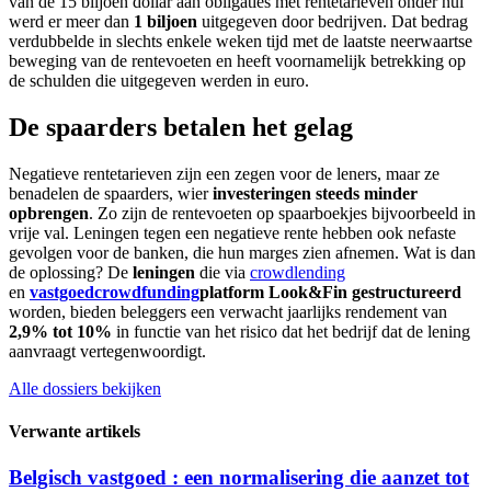
van de 15 biljoen dollar aan obligaties met rentetarieven onder nul
werd er meer dan
1 biljoen
uitgegeven door bedrijven. Dat bedrag
verdubbelde in slechts enkele weken tijd met de laatste neerwaartse
beweging van de rentevoeten en heeft voornamelijk betrekking op
de schulden die uitgegeven werden in euro.
De spaarders betalen het gelag
Negatieve rentetarieven zijn een zegen voor de leners, maar ze
benadelen de spaarders, wier
investeringen steeds minder
opbrengen
. Zo zijn de rentevoeten op spaarboekjes bijvoorbeeld in
vrije val. Leningen tegen een negatieve rente hebben ook nefaste
gevolgen voor de banken, die hun marges zien afnemen. Wat is dan
de oplossing? De
leningen
die via
crowdlending
en
vastgoedcrowdfunding
platform
Look&Fin gestructureerd
worden, bieden beleggers een verwacht jaarlijks rendement van
2,9% tot 10%
in functie van het risico dat het bedrijf dat de lening
aanvraagt vertegenwoordigt.
Alle dossiers bekijken
Verwante artikels
Belgisch vastgoed : een normalisering die aanzet tot