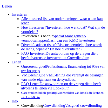
Bellen
Investeren
Alle dossiers
Lijst van ondernemingen waar u aan kan
lenen
Hoe investeren ?
Investeren, hoe werkt dat? Wat zijn de
voordelen?
Investeren als bedrijf
Special Management-
vennootschappen
Cash van een KMO investeren
Diversificatie en risico's
Risicocategorieën, hoe wordt
de rating bepaald? En hoe diversifiëren?
FAQ Investeren
De antwoorden op de vragen die u
heeft alvorens te investeren in Crowdlending
Lenen
Onroerend goed
Professionals, financiering tot 95% van
uw kostprijs
VME-lening
De VME-lening die verenigt de belangen
van mede-eigenaars en de syndicus.
FAQ Lenen
De antwoorden op de vragen die u heeft
alvorens te lenen via Look&Fin
Case studies
Enkele praktijkvoorbeelden van kmo's die leenden
via Look&Fin
Info
Crowdlending
Crowdlending
Vastgoed-crowdfunding