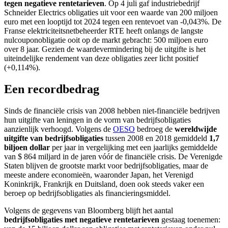
tegen negatieve rentetarieven
. Op 4 juli gaf industriebedrijf
Schneider Electrics obligaties uit voor een waarde van 200 miljoen
euro met een looptijd tot 2024 tegen een rentevoet van -0,043%. De
Franse elektriciteitsnetbeheerder RTE heeft onlangs de langste
nulcouponobligatie ooit op de markt gebracht: 500 miljoen euro
over 8 jaar. Gezien de waardevermindering bij de uitgifte is het
uiteindelijke rendement van deze obligaties zeer licht positief
(+0,114%).
Een recordbedrag
Sinds de financiële crisis van 2008 hebben niet-financiële bedrijven
hun uitgifte van leningen in de vorm van bedrijfsobligaties
aanzienlijk verhoogd. Volgens de
OESO
bedroeg de
wereldwijde
uitgifte van bedrijfsobligaties
tussen 2008 en 2018 gemiddeld
1,7
biljoen dollar
per jaar in vergelijking met een jaarlijks gemiddelde
van $ 864 miljard in de jaren vóór de financiële crisis. De Verenigde
Staten blijven de grootste markt voor bedrijfsobligaties, maar de
meeste andere economieën, waaronder Japan, het Verenigd
Koninkrijk, Frankrijk en Duitsland, doen ook steeds vaker een
beroep op bedrijfsobligaties als financieringsmiddel.
Volgens de gegevens van Bloomberg blijft het aantal
bedrijfsobligaties met negatieve rentetarieven
gestaag toenemen: