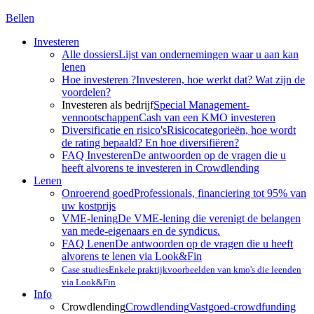
Bellen
Investeren
Alle dossiers
Lijst van ondernemingen waar u aan kan
lenen
Hoe investeren ?
Investeren, hoe werkt dat? Wat zijn de
voordelen?
Investeren als bedrijf
Special Management-
vennootschappen
Cash van een KMO investeren
Diversificatie en risico's
Risicocategorieën, hoe wordt
de rating bepaald? En hoe diversifiëren?
FAQ Investeren
De antwoorden op de vragen die u
heeft alvorens te investeren in Crowdlending
Lenen
Onroerend goed
Professionals, financiering tot 95% van
uw kostprijs
VME-lening
De VME-lening die verenigt de belangen
van mede-eigenaars en de syndicus.
FAQ Lenen
De antwoorden op de vragen die u heeft
alvorens te lenen via Look&Fin
Case studies
Enkele praktijkvoorbeelden van kmo's die leenden
via Look&Fin
Info
Crowdlending
Crowdlending
Vastgoed-crowdfunding