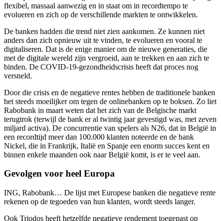
flexibel, massaal aanwezig en in staat om in recordtempo te
evolueren en zich op de verschillende markten te ontwikkelen.
De banken hadden die trend niet zien aankomen. Ze kunnen niet
anders dan zich opnieuw uit te vinden, te evolueren en vooral te
digitaliseren. Dat is de enige manier om de nieuwe generaties, die
met de digitale wereld zijn vergroeid, aan te trekken en aan zich te
binden. De COVID-19-gezondheidscrisis heeft dat proces nog
versneld.
Door die crisis en de negatieve rentes hebben de traditionele banken
het steeds moeilijker om tegen de onlinebanken op te boksen. Zo liet
Rabobank in maart weten dat het zich van de Belgische markt
terugtrok (terwijl de bank er al twintig jaar gevestigd was, met zeven
miljard activa). De concurrentie van spelers als N26, dat in België in
een recordtijd meer dan 100.000 klanten noteerde en de bank
Nickel, die in Frankrijk, Italië en Spanje een enorm succes kent en
binnen enkele maanden ook naar België komt, is er te veel aan.
Gevolgen voor heel Europa
ING, Rabobank… De lijst met Europese banken die negatieve rente
rekenen op de tegoeden van hun klanten, wordt steeds langer.
Ook Triodos heeft hetzelfde negatieve rendement toegepast op