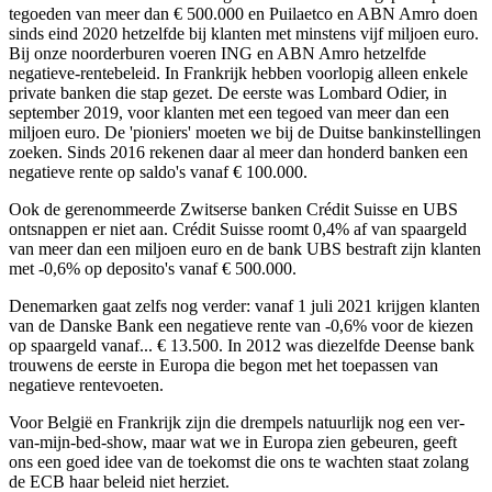
tegoeden van meer dan € 500.000 en Puilaetco en ABN Amro doen
sinds eind 2020 hetzelfde bij klanten met minstens vijf miljoen euro.
Bij onze noorderburen voeren ING en ABN Amro hetzelfde
negatieve-rentebeleid. In Frankrijk hebben voorlopig alleen enkele
private banken die stap gezet. De eerste was Lombard Odier, in
september 2019, voor klanten met een tegoed van meer dan een
miljoen euro. De 'pioniers' moeten we bij de Duitse bankinstellingen
zoeken. Sinds 2016 rekenen daar al meer dan honderd banken een
negatieve rente op saldo's vanaf € 100.000.
Ook de gerenommeerde Zwitserse banken Crédit Suisse en UBS
ontsnappen er niet aan. Crédit Suisse roomt 0,4% af van spaargeld
van meer dan een miljoen euro en de bank UBS bestraft zijn klanten
met -0,6% op deposito's vanaf € 500.000.
Denemarken gaat zelfs nog verder: vanaf 1 juli 2021 krijgen klanten
van de Danske Bank een negatieve rente van -0,6% voor de kiezen
op spaargeld vanaf... € 13.500. In 2012 was diezelfde Deense bank
trouwens de eerste in Europa die begon met het toepassen van
negatieve rentevoeten.
Voor België en Frankrijk zijn die drempels natuurlijk nog een ver-
van-mijn-bed-show, maar wat we in Europa zien gebeuren, geeft
ons een goed idee van de toekomst die ons te wachten staat zolang
de ECB haar beleid niet herziet.