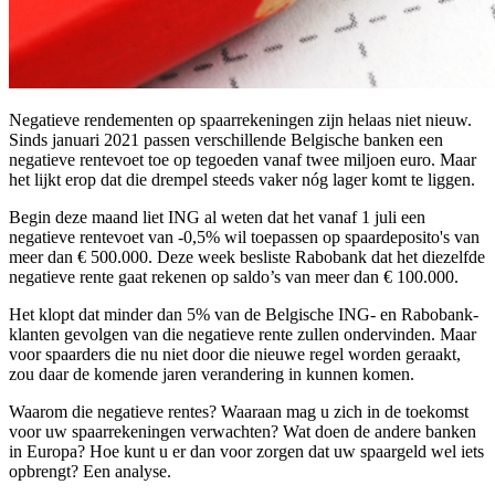
Negatieve rendementen op spaarrekeningen zijn helaas niet nieuw.
Sinds januari 2021 passen verschillende Belgische banken een
negatieve rentevoet toe op tegoeden vanaf twee miljoen euro. Maar
het lijkt erop dat die drempel steeds vaker nóg lager komt te liggen.
Begin deze maand liet ING al weten dat het vanaf 1 juli een
negatieve rentevoet van -0,5% wil toepassen op spaardeposito's van
meer dan € 500.000. Deze week besliste Rabobank dat het diezelfde
negatieve rente gaat rekenen op saldo’s van meer dan € 100.000.
Het klopt dat minder dan 5% van de Belgische ING- en Rabobank-
klanten gevolgen van die negatieve rente zullen ondervinden. Maar
voor spaarders die nu niet door die nieuwe regel worden geraakt,
zou daar de komende jaren verandering in kunnen komen.
Waarom die negatieve rentes? Waaraan mag u zich in de toekomst
voor uw spaarrekeningen verwachten? Wat doen de andere banken
in Europa? Hoe kunt u er dan voor zorgen dat uw spaargeld wel iets
opbrengt? Een analyse.