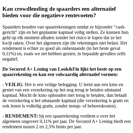
Kan crowdlending de spaarders een alternatief
bieden voor die negatieve rentevoeten?
Spaarders houden van spaarrekeningen omdat ze bijzonder "cash-
gericht" zijn en het geplaatste kapitaal veilig stellen. Ze kunnen hun
geld op elk moment afhalen zonder het risico te lopen dat ze het
kwijt raken. Over het algemeen zijn die rekeningen niet belast. Het
rendement is echter zo goed als onbestaande (in het beste geval
0,11%) en, zoals we net hebben gezien, in bepaalde gevallen zelfs
negatief.
De Secured A+ Lening van Look&Fin lijkt het beste op een
spaarrekening en kan een volwaardig alternatief vormen:
-
VEILIG
: Het is een veilige belegging. U leent aan een kmo en
geniet van een verzekering op het nog terug te betalen uitstaand
kapitaal. Mocht de kmo ophouden met terug te betalen, dan betaalt
de verzekering u het uitstaande kapitaal (die verzekering is gratis en
ook lenen is volledig gratis, zonder instap- of beheerskosten).
-
RENDEMENT:
bij een spaarrekening verdient u over het
algemeen ongeveer 0,11% per jaar. De Secured A+ Lening biedt een
rendement tussen 2 en 2,5% bruto per jaar.