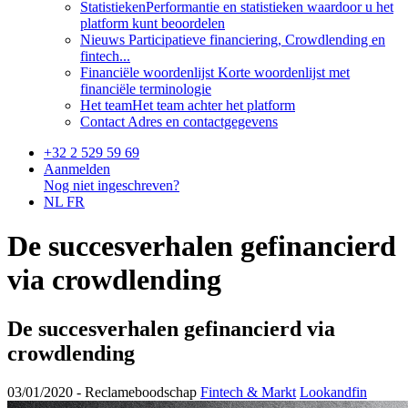
Statistieken
Performantie en statistieken waardoor u het
platform kunt beoordelen
Nieuws
Participatieve financiering, Crowdlending en
fintech...
Financiële woordenlijst
Korte woordenlijst met
financiële terminologie
Het team
Het team achter het platform
Contact
Adres en contactgegevens
+32 2 529 59 69
Aanmelden
Nog niet ingeschreven?
NL
FR
De succesverhalen gefinancierd
via crowdlending
De succesverhalen gefinancierd via
crowdlending
03/01/2020 -
Reclameboodschap
Fintech & Markt
Lookandfin