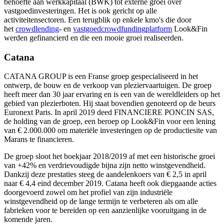
behoefte aan werkkapitaal (BWK) tot externe groei over
vastgoedinvesteringen. Het is ook gericht op alle
activiteitensectoren. Een terugblik op enkele kmo's die door
het
crowdlending
- en
vastgoedcrowdfundingplatform
Look&Fin
werden gefinancierd en die een mooie groei realiseerden.
Catana
CATANA GROUP is een Franse groep gespecialiseerd in het
ontwerp, de bouw en de verkoop van pleziervaartuigen. De groep
heeft meer dan 30 jaar ervaring en is een van de wereldleiders op het
gebied van plezierboten. Hij staat bovendien genoteerd op de beurs
Euronext Paris. In april 2019 deed FINANCIERE PONCIN SAS,
de holding van de groep, een beroep op Look&Fin voor een lening
van € 2.000.000 om materiële investeringen op de productiesite van
Marans te financieren.
De groep sloot het boekjaar 2018/2019 af met een historische groei
van +42% en verdrievoudigde bijna zijn netto winstgevendheid.
Dankzij deze prestaties steeg de aandelenkoers van € 2,5 in april
naar € 4,4 eind december 2019. Catana heeft ook diepgaande acties
doorgevoerd zowel om het profiel van zijn industriële
winstgevendheid op de lange termijn te verbeteren als om alle
fabrieken voor te bereiden op een aanzienlijke vooruitgang in de
komende jaren.