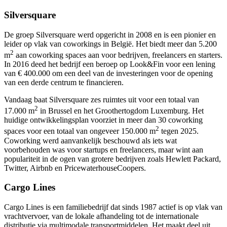
Silversquare
De groep Silversquare werd opgericht in 2008 en is een pionier en
leider op vlak van coworkings in België. Het biedt meer dan 5.200
2
m
aan coworking spaces aan voor bedrijven, freelancers en starters.
In 2016 deed het bedrijf een beroep op Look&Fin voor een lening
van € 400.000 om een deel van de investeringen voor de opening
van een derde centrum te financieren.
Vandaag baat Silversquare zes ruimtes uit voor een totaal van
2
17.000 m
in Brussel en het Groothertogdom Luxemburg. Het
huidige ontwikkelingsplan voorziet in meer dan 30 coworking
2
spaces voor een totaal van ongeveer 150.000 m
tegen 2025.
Coworking werd aanvankelijk beschouwd als iets wat
voorbehouden was voor startups en freelancers, maar wint aan
populariteit in de ogen van grotere bedrijven zoals Hewlett Packard,
Twitter, Airbnb en PricewaterhouseCoopers.
Cargo Lines
Cargo Lines is een familiebedrijf dat sinds 1987 actief is op vlak van
vrachtvervoer, van de lokale afhandeling tot de internationale
distributie via multimodale transportmiddelen. Het maakt deel uit