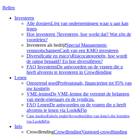
Bellen
Investeren
Alle dossiers
Lijst van ondernemingen waar u aan kan
lenen
Hoe investeren ?
Investeren, hoe werkt dat? Wat zijn de
voordelen?
Investeren als bedrijf
Special Management-
vennootschappen
Cash van een KMO investeren
Diversificatie en risico's
Risicocategorieën, hoe wordt
de rating bepaald? En hoe diversifiëren?
FAQ Investeren
De antwoorden op de vragen die u
heeft alvorens te investeren in Crowdlending
Lenen
Onroerend goed
Professionals, financiering tot 95% van
uw kostprijs
VME-lening
De VME-lening die verenigt de belangen
van mede-eigenaars en de syndicus.
FAQ Lenen
De antwoorden op de vragen die u heeft
alvorens te lenen via Look&Fin
Case studies
Enkele praktijkvoorbeelden van kmo's die leenden
via Look&Fin
Info
Crowdlending
Crowdlending
Vastgoed-crowdfunding