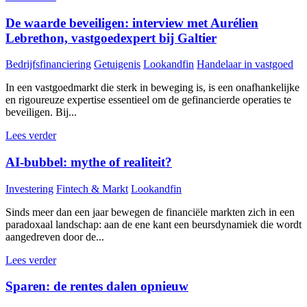
De waarde beveiligen: interview met Aurélien
Lebrethon, vastgoedexpert bij Galtier
Bedrijfsfinanciering
Getuigenis
Lookandfin
Handelaar in vastgoed
In een vastgoedmarkt die sterk in beweging is, is een onafhankelijke
en rigoureuze expertise essentieel om de gefinancierde operaties te
beveiligen. Bij...
Lees verder
AI-bubbel: mythe of realiteit?
Investering
Fintech & Markt
Lookandfin
Sinds meer dan een jaar bewegen de financiële markten zich in een
paradoxaal landschap: aan de ene kant een beursdynamiek die wordt
aangedreven door de...
Lees verder
Sparen: de rentes dalen opnieuw