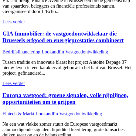
Elk jaar brengt Finance Avenue in Brussel een brede gemeenschap
van spaarders, beleggers en financiële professionals samen.
Georganiseerd door L’Echo...
Lees verder
GIA Immobilier: de vastgoedontwikkelaar die
Brusseels erfgoed en energieprestaties combineert
Bedrijfsfinanciering
Lookandfin
Vastgoedontwikkeling
Tussen traditie en innovatie blaast het project Antoine Depage 37
nieuw leven in een karaktervol gebouw in het hart van Brussel. Het
project, gefinancierd...
Lees verder
Europa vastgoed: groene signalen, volle pijplijnen,
opportuniteiten om te grijpen
Fintech & Markt
Lookandfin
Vastgoedontwikkeling
Na een wat vlakke zomer stuurt de Europese vastgoedmarkt
aanmoedigende signalen: liquiditeit keert terug, grote transacties
duiken weer op en de belangstelling...