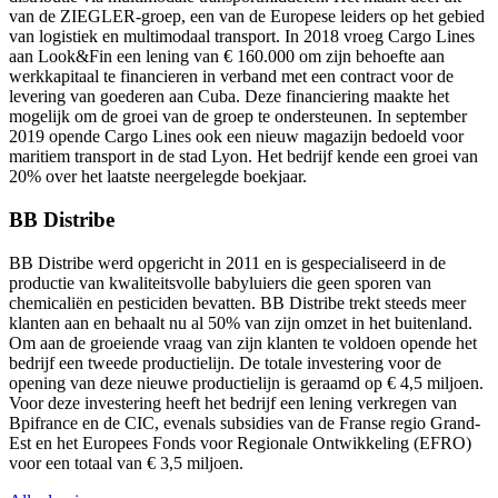
van de ZIEGLER-groep, een van de Europese leiders op het gebied
van logistiek en multimodaal transport. In 2018 vroeg Cargo Lines
aan Look&Fin een lening van € 160.000 om zijn behoefte aan
werkkapitaal te financieren in verband met een contract voor de
levering van goederen aan Cuba. Deze financiering maakte het
mogelijk om de groei van de groep te ondersteunen. In september
2019 opende Cargo Lines ook een nieuw magazijn bedoeld voor
maritiem transport in de stad Lyon. Het bedrijf kende een groei van
20% over het laatste neergelegde boekjaar.
BB Distribe
BB Distribe werd opgericht in 2011 en is gespecialiseerd in de
productie van kwaliteitsvolle babyluiers die geen sporen van
chemicaliën en pesticiden bevatten. BB Distribe trekt steeds meer
klanten aan en behaalt nu al 50% van zijn omzet in het buitenland.
Om aan de groeiende vraag van zijn klanten te voldoen opende het
bedrijf een tweede productielijn. De totale investering voor de
opening van deze nieuwe productielijn is geraamd op € 4,5 miljoen.
Voor deze investering heeft het bedrijf een lening verkregen van
Bpifrance en de CIC, evenals subsidies van de Franse regio Grand-
Est en het Europees Fonds voor Regionale Ontwikkeling (EFRO)
voor een totaal van € 3,5 miljoen.