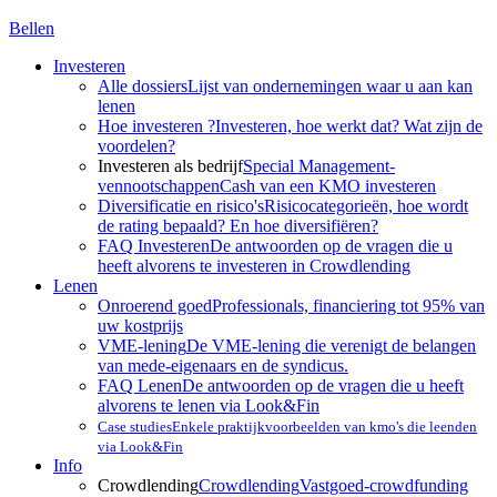
Bellen
Investeren
Alle dossiers
Lijst van ondernemingen waar u aan kan
lenen
Hoe investeren ?
Investeren, hoe werkt dat? Wat zijn de
voordelen?
Investeren als bedrijf
Special Management-
vennootschappen
Cash van een KMO investeren
Diversificatie en risico's
Risicocategorieën, hoe wordt
de rating bepaald? En hoe diversifiëren?
FAQ Investeren
De antwoorden op de vragen die u
heeft alvorens te investeren in Crowdlending
Lenen
Onroerend goed
Professionals, financiering tot 95% van
uw kostprijs
VME-lening
De VME-lening die verenigt de belangen
van mede-eigenaars en de syndicus.
FAQ Lenen
De antwoorden op de vragen die u heeft
alvorens te lenen via Look&Fin
Case studies
Enkele praktijkvoorbeelden van kmo's die leenden
via Look&Fin
Info
Crowdlending
Crowdlending
Vastgoed-crowdfunding