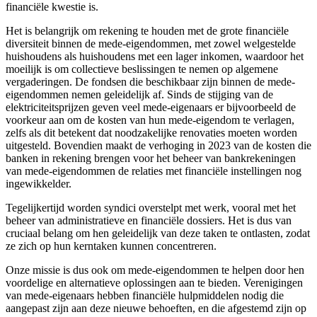
financiële kwestie is.
Het is belangrijk om rekening te houden met de grote financiële
diversiteit binnen de mede-eigendommen, met zowel welgestelde
huishoudens als huishoudens met een lager inkomen, waardoor het
moeilijk is om collectieve beslissingen te nemen op algemene
vergaderingen. De fondsen die beschikbaar zijn binnen de mede-
eigendommen nemen geleidelijk af. Sinds de stijging van de
elektriciteitsprijzen geven veel mede-eigenaars er bijvoorbeeld de
voorkeur aan om de kosten van hun mede-eigendom te verlagen,
zelfs als dit betekent dat noodzakelijke renovaties moeten worden
uitgesteld. Bovendien maakt de verhoging in 2023 van de kosten die
banken in rekening brengen voor het beheer van bankrekeningen
van mede-eigendommen de relaties met financiële instellingen nog
ingewikkelder.
Tegelijkertijd worden syndici overstelpt met werk, vooral met het
beheer van administratieve en financiële dossiers. Het is dus van
cruciaal belang om hen geleidelijk van deze taken te ontlasten, zodat
ze zich op hun kerntaken kunnen concentreren.
Onze missie is dus ook om mede-eigendommen te helpen door hen
voordelige en alternatieve oplossingen aan te bieden. Verenigingen
van mede-eigenaars hebben financiële hulpmiddelen nodig die
aangepast zijn aan deze nieuwe behoeften, en die afgestemd zijn op