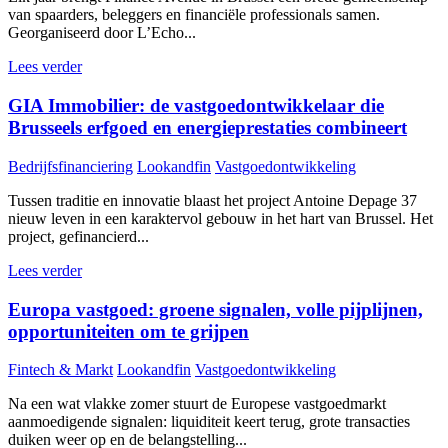
van spaarders, beleggers en financiële professionals samen.
Georganiseerd door L’Echo...
Lees verder
GIA Immobilier: de vastgoedontwikkelaar die
Brusseels erfgoed en energieprestaties combineert
Bedrijfsfinanciering
Lookandfin
Vastgoedontwikkeling
Tussen traditie en innovatie blaast het project Antoine Depage 37
nieuw leven in een karaktervol gebouw in het hart van Brussel. Het
project, gefinancierd...
Lees verder
Europa vastgoed: groene signalen, volle pijplijnen,
opportuniteiten om te grijpen
Fintech & Markt
Lookandfin
Vastgoedontwikkeling
Na een wat vlakke zomer stuurt de Europese vastgoedmarkt
aanmoedigende signalen: liquiditeit keert terug, grote transacties
duiken weer op en de belangstelling...