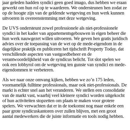
jaar geleden hadden syndici geen goed imago, dus hebben we eraan
gewerkt om hun rol op te waarderen. We ondersteunen hen zodat ze
op de hoogte zijn van de geldende wetgeving en hun werk kunnen
uitvoeren in overeenstemming met deze wetgeving.
De UVS ondersteunt zowel professionele als niet-professionele
syndici in het kader van appartementsgebouwen in eigen beheer die
hun werk nauwgezet willen uitvoeren. We geven hen gratis juridisch
advies over de toepassing van de wet op de mede-eigendom in de
dagelijkse praktijk en publiceren het tijdschrift Property Today, dat
verschillende aspecten van vastgoedbeheer en de
verantwoordelijkheid van de syndicus belicht. Tot slot spelen we
ook een lobbyrol om de wetgeving ten gunste van syndici en mede-
eigendommen te verbeteren.
Als we naar onze omvang kijken, hebben we zo’n 175 leden,
voornamelijk fulltime professionals, maar ook niet-professionals. De
markt is echter snel aan het veranderen. We stellen een consolidatie
van de markt vast, waarbij veel kleinere syndici worden uitgekocht
of hun activiteiten stopzetten om plaats te maken voor grotere
spelers. We verwachten dat er in de toekomst nog maar enkele een
paar grote syndicuskantoren over zullen blijven, met een groot
aantal medewerkers die de juiste informatie en tools nodig hebben.