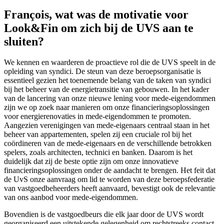
François, wat was de motivatie voor
Look&Fin om zich bij de UVS aan te
sluiten?
We kennen en waarderen de proactieve rol die de UVS speelt in de
opleiding van syndici. De steun van deze beroepsorganisatie is
essentieel gezien het toenemende belang van de taken van syndici
bij het beheer van de energietransitie van gebouwen. In het kader
van de lancering van onze nieuwe lening voor mede-eigendommen
zijn we op zoek naar manieren om onze financieringsoplossingen
voor energierenovaties in mede-eigendommen te promoten.
Aangezien verenigingen van mede-eigenaars centraal staan in het
beheer van appartementen, spelen zij een cruciale rol bij het
coördineren van de mede-eigenaars en de verschillende betrokken
spelers, zoals architecten, technici en banken. Daarom is het
duidelijk dat zij de beste optie zijn om onze innovatieve
financieringsoplossingen onder de aandacht te brengen. Het feit dat
de UvS onze aanvraag om lid te worden van deze beroepsfederatie
van vastgoedbeheerders heeft aanvaard, bevestigt ook de relevantie
van ons aanbod voor mede-eigendommen.
Bovendien is de vastgoedbeurs die elk jaar door de UVS wordt
georganiseerd een uitstekende gelegenheid om rechtstreeks contact