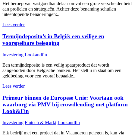
Het beroep van vastgoedhandelaar omvat een grote verscheidenheid
aan profielen en strategieën. Achter deze benaming schuilen
uiteenlopende benaderingen:...
Lees verder
Termijndeposito’s in België: een veilige en
voorspelbare belegging
Investering
Lookandfin
Een termijndeposito is een veilig spaarproduct dat wordt
aangeboden door Belgische banken. Het stelt u in staat om een
geldbedrag voor een vooraf bepaalde...
Lees verder
Primeur binnen de Europese Unie: Voortaan ook
waarborg via PMV bij crowdlending met platform
Look&Fin
Investering
Fintech & Markt
Lookandfin
Elk bedrijf met een project dat in Vlaanderen gelegen is, kan via