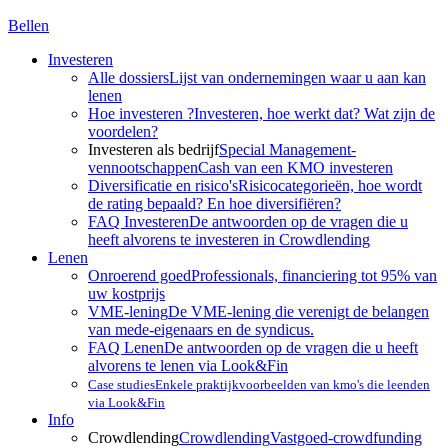
Bellen
Investeren
Alle dossiers
Lijst van ondernemingen waar u aan kan
lenen
Hoe investeren ?
Investeren, hoe werkt dat? Wat zijn de
voordelen?
Investeren als bedrijf
Special Management-
vennootschappen
Cash van een KMO investeren
Diversificatie en risico's
Risicocategorieën, hoe wordt
de rating bepaald? En hoe diversifiëren?
FAQ Investeren
De antwoorden op de vragen die u
heeft alvorens te investeren in Crowdlending
Lenen
Onroerend goed
Professionals, financiering tot 95% van
uw kostprijs
VME-lening
De VME-lening die verenigt de belangen
van mede-eigenaars en de syndicus.
FAQ Lenen
De antwoorden op de vragen die u heeft
alvorens te lenen via Look&Fin
Case studies
Enkele praktijkvoorbeelden van kmo's die leenden
via Look&Fin
Info
Crowdlending
Crowdlending
Vastgoed-crowdfunding