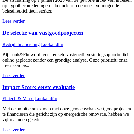
De afschaffing op 1 januari 2025 van de gewone aftrek van intresten
op hypothecaire leningen – bedoeld om de meest vermogende
belastingplichtigen sterker...
Lees verder
De selectie van vastgoedprojecten
Bedrijfsfinanciering
Lookandfin
Bij Look&Fin wordt geen enkele vastgoedinvesteringsopportuniteit
online geplaatst zonder een grondige analyse. Onze prioriteit: onze
investeerders...
Lees verder
Impact Score: eerste evaluatie
Fintech & Markt
Lookandfin
Met de ambitie om samen met onze gemeenschap vastgoedprojecten
te financieren die gericht zijn op energetische renovatie, hebben we
vijf maanden geleden...
Lees verder