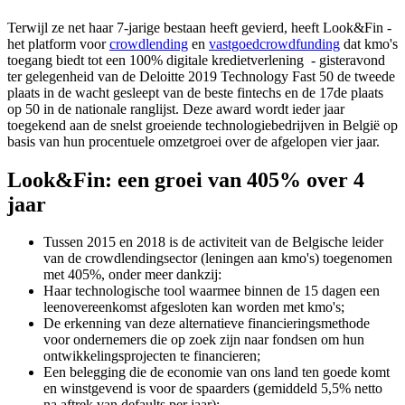
Terwijl ze net haar 7-jarige bestaan heeft gevierd, heeft Look&Fin -
het platform voor
crowdlending
en
vastgoedcrowdfunding
dat kmo's
toegang biedt tot een 100% digitale kredietverlening - gisteravond
ter gelegenheid van de Deloitte 2019 Technology Fast 50 de tweede
plaats in de wacht gesleept van de beste fintechs en de 17de plaats
op 50 in de nationale ranglijst. Deze award wordt ieder jaar
toegekend aan de snelst groeiende technologiebedrijven in België op
basis van hun procentuele omzetgroei over de afgelopen vier jaar.
Look&Fin: een groei van 405% over 4
jaar
Tussen 2015 en 2018 is de activiteit van de Belgische leider
van de crowdlendingsector (leningen aan kmo's) toegenomen
met 405%, onder meer dankzij:
Haar technologische tool waarmee binnen de 15 dagen een
leenovereenkomst afgesloten kan worden met kmo's;
De erkenning van deze alternatieve financieringsmethode
voor ondernemers die op zoek zijn naar fondsen om hun
ontwikkelingsprojecten te financieren;
Een belegging die de economie van ons land ten goede komt
en winstgevend is voor de spaarders (gemiddeld 5,5% netto
na aftrek van defaults per jaar);