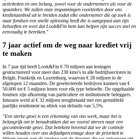
activiteiten en ons belang, zowel voor de ondernemers als voor de
spaarders. We zullen onze inspanningen voortzetten door ons
kredietaanbod uit te breiden zodat elke ondernemer die op zoek is
naar fondsen een snelle oplossing heeft die is aangepast aan zijn
behoeften en weet dat Look&Fin hem kan helpen zijn succes snel en
eenvoudig te bereiken.
”
7 jaar actief om de weg naar krediet vrij
te maken
In 7 jaar tijd heeft Look&Fin € 70 miljoen aan leningen
gestructureerd voor meer dan 230 kmo's in alle bedrijfssectoren in
België, Frankrijk en Luxemburg, waarvan € 28 miljoen in de
afgelopen 12 maanden. De geselecteerde bedrijven kunnen van €
50.000 tot € 5 miljoen lenen voor elk type behoefte. De opgehaalde
fondsen zijn afkomstig van particuliere en institutionele beleggers.
Intussen werd al € 32 miljoen terugbetaald met een gemiddeld
jaarlijks rendement na aftrek van defaults van 5,5%.
"Een sterke groei is een erkenning van ons werk, maar het is
belangrijk om te benadrukken dat we vooral streven naar een
gecontroleerde groei. Dat betekent bovenal dat we de controle
willen houden over ons defaultpercentage door de prioriteit te
blijven geven aan de analyse van de dossiers die we ontvangen om