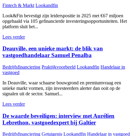
Fintech & Markt
Lookandfin
Look&Fin bevestigt zijn leiderspositie in 2025 met €67 miljoen
opgehaald via 105 gefinancierde investeringsopportuniteiten. Het
platform sluit het...
Lees verder
Deauville, een unieke markt: de blik van
vastgoedhandelaar Samuel Penalba
Bedrijfsfinanciering
Praktijkvoorbeeld
Lookandfin
Handelaar in
vastgoed
In Deauville, waar schaarse bouwgrond en premiumvraag een
unieke markt vormen, zijn investeerders alerter dan ooit op de
signalen uit de sector. Samuel...
Lees verder
De waarde beveiligen: interview met Aurélien
Lebrethon, vastgoedexpert bij Galtier
Bedrijfsfinanciering
Getuigenis
Lookandfin
Handelaar in vastgoed