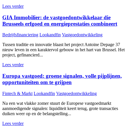
Lees verder
GIA Immobilier: de vastgoedontwikkelaar die
Brusseels erfgoed en energieprestaties combineert
Bedrijfsfinanciering
Lookandfin
Vastgoedontwikkeling
Tussen traditie en innovatie blaast het project Antoine Depage 37
nieuw leven in een karaktervol gebouw in het hart van Brussel. Het
project, gefinancierd...
Lees verder
Europa vastgoed: groene signalen, volle pijplijnen,
opportuniteiten om te grijpen
Fintech & Markt
Lookandfin
Vastgoedontwikkeling
Na een wat vlakke zomer stuurt de Europese vastgoedmarkt
aanmoedigende signalen: liquiditeit keert terug, grote transacties
duiken weer op en de belangstelling...
Lees verder