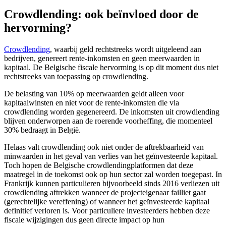
Crowdlending: ook beïnvloed door de
hervorming?
Crowdlending
, waarbij geld rechtstreeks wordt uitgeleend aan
bedrijven, genereert rente-inkomsten en geen meerwaarden in
kapitaal. De Belgische fiscale hervorming is op dit moment dus niet
rechtstreeks van toepassing op crowdlending.
De belasting van 10% op meerwaarden geldt alleen voor
kapitaalwinsten en niet voor de rente-inkomsten die via
crowdlending worden gegenereerd. De inkomsten uit crowdlending
blijven onderworpen aan de roerende voorheffing, die momenteel
30% bedraagt in België.
Helaas valt crowdlending ook niet onder de aftrekbaarheid van
minwaarden in het geval van verlies van het geïnvesteerde kapitaal.
Toch hopen de Belgische crowdlendingplatformen dat deze
maatregel in de toekomst ook op hun sector zal worden toegepast. In
Frankrijk kunnen particulieren bijvoorbeeld sinds 2016 verliezen uit
crowdlending aftrekken wanneer de projecteigenaar failliet gaat
(gerechtelijke vereffening) of wanneer het geïnvesteerde kapitaal
definitief verloren is. Voor particuliere investeerders hebben deze
fiscale wijzigingen dus geen directe impact op hun