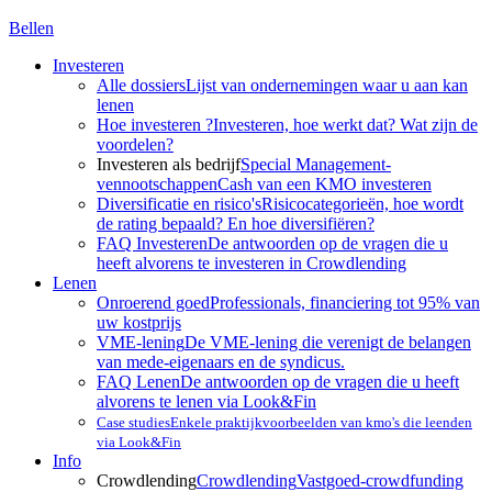
Bellen
Investeren
Alle dossiers
Lijst van ondernemingen waar u aan kan
lenen
Hoe investeren ?
Investeren, hoe werkt dat? Wat zijn de
voordelen?
Investeren als bedrijf
Special Management-
vennootschappen
Cash van een KMO investeren
Diversificatie en risico's
Risicocategorieën, hoe wordt
de rating bepaald? En hoe diversifiëren?
FAQ Investeren
De antwoorden op de vragen die u
heeft alvorens te investeren in Crowdlending
Lenen
Onroerend goed
Professionals, financiering tot 95% van
uw kostprijs
VME-lening
De VME-lening die verenigt de belangen
van mede-eigenaars en de syndicus.
FAQ Lenen
De antwoorden op de vragen die u heeft
alvorens te lenen via Look&Fin
Case studies
Enkele praktijkvoorbeelden van kmo's die leenden
via Look&Fin
Info
Crowdlending
Crowdlending
Vastgoed-crowdfunding