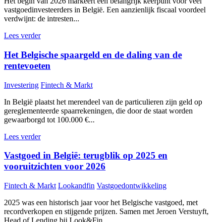
Het begin van 2026 markeert een belangrijk keerpunt voor veel
vastgoedinvesteerders in België. Een aanzienlijk fiscaal voordeel
verdwijnt: de intresten...
Lees verder
Het Belgische spaargeld en de daling van de
rentevoeten
Investering
Fintech & Markt
In België plaatst het merendeel van de particulieren zijn geld op
gereglementeerde spaarrekeningen, die door de staat worden
gewaarborgd tot 100.000 €...
Lees verder
Vastgoed in België: terugblik op 2025 en
vooruitzichten voor 2026
Fintech & Markt
Lookandfin
Vastgoedontwikkeling
2025 was een historisch jaar voor het Belgische vastgoed, met
recordverkopen en stijgende prijzen. Samen met Jeroen Verstuyft,
Head of Lending bij Look&Fin,...