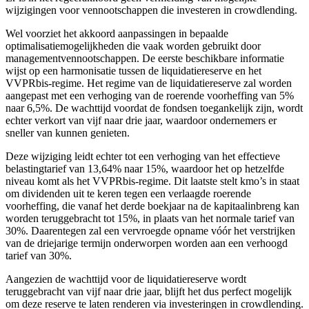
wijzigingen voor vennootschappen die investeren in crowdlending.
Wel voorziet het akkoord aanpassingen in bepaalde
optimalisatiemogelijkheden die vaak worden gebruikt door
managementvennootschappen. De eerste beschikbare informatie
wijst op een harmonisatie tussen de liquidatiereserve en het
VVPRbis-regime. Het regime van de liquidatiereserve zal worden
aangepast met een verhoging van de roerende voorheffing van 5%
naar 6,5%. De wachttijd
voordat de fondsen toegankelijk zijn, wordt
echter verkort van vijf naar drie jaar, waardoor ondernemers er
sneller van kunnen genieten.
Deze wijziging leidt echter tot een verhoging van het effectieve
belastingtarief van 13,64% naar 15%, waardoor het op hetzelfde
niveau komt als het VVPRbis-regime. Dit laatste stelt kmo’s in staat
om dividenden uit te keren tegen een verlaagde roerende
voorheffing, die vanaf het derde boekjaar na de kapitaalinbreng kan
worden teruggebracht tot 15%, in plaats van het normale tarief van
30%. Daarentegen zal een vervroegde opname vóór het verstrijken
van de driejarige termijn onderworpen worden aan een verhoogd
tarief van 30%.
Aangezien de wachttijd voor de liquidatiereserve wordt
teruggebracht van vijf naar drie jaar, blijft het dus perfect mogelijk
om deze reserve te laten renderen via investeringen in crowdlending.