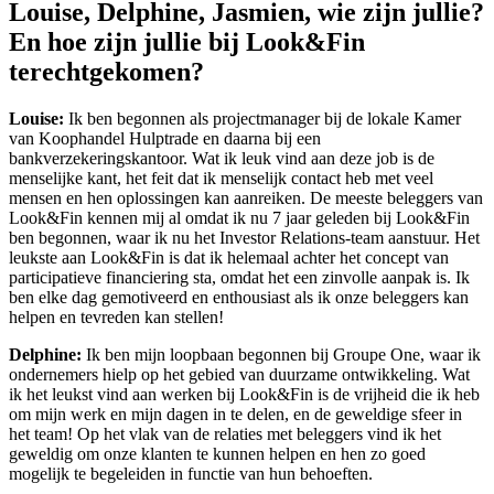
Louise, Delphine, Jasmien, wie zijn jullie?
En hoe zijn jullie bij Look&Fin
terechtgekomen?
Louise:
Ik ben begonnen als projectmanager bij de lokale Kamer
van Koophandel Hulptrade en daarna bij een
bankverzekeringskantoor. Wat ik leuk vind aan deze job is de
menselijke kant, het feit dat ik menselijk contact heb met veel
mensen en hen oplossingen kan aanreiken. De meeste beleggers van
Look&Fin kennen mij al omdat ik nu 7 jaar geleden bij Look&Fin
ben begonnen, waar ik nu het Investor Relations-team aanstuur. Het
leukste aan Look&Fin is dat ik helemaal achter het concept van
participatieve financiering sta, omdat het een zinvolle aanpak is. Ik
ben elke dag gemotiveerd en enthousiast als ik onze beleggers kan
helpen en tevreden kan stellen!
Delphine:
Ik ben mijn loopbaan begonnen bij Groupe One, waar ik
ondernemers hielp op het gebied van duurzame ontwikkeling. Wat
ik het leukst vind aan werken bij Look&Fin is de vrijheid die ik heb
om mijn werk en mijn dagen in te delen, en de geweldige sfeer in
het team! Op het vlak van de relaties met beleggers vind ik het
geweldig om onze klanten te kunnen helpen en hen zo goed
mogelijk te begeleiden in functie van hun behoeften.