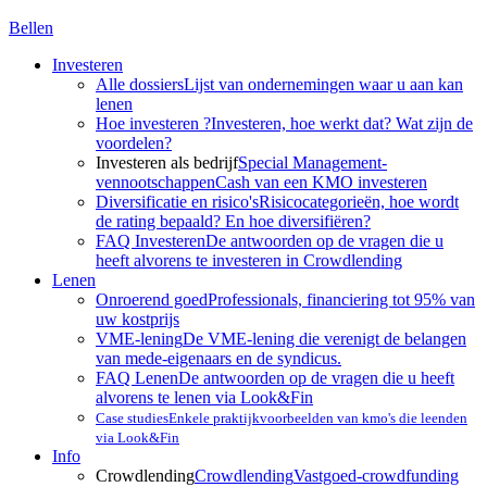
Bellen
Investeren
Alle dossiers
Lijst van ondernemingen waar u aan kan
lenen
Hoe investeren ?
Investeren, hoe werkt dat? Wat zijn de
voordelen?
Investeren als bedrijf
Special Management-
vennootschappen
Cash van een KMO investeren
Diversificatie en risico's
Risicocategorieën, hoe wordt
de rating bepaald? En hoe diversifiëren?
FAQ Investeren
De antwoorden op de vragen die u
heeft alvorens te investeren in Crowdlending
Lenen
Onroerend goed
Professionals, financiering tot 95% van
uw kostprijs
VME-lening
De VME-lening die verenigt de belangen
van mede-eigenaars en de syndicus.
FAQ Lenen
De antwoorden op de vragen die u heeft
alvorens te lenen via Look&Fin
Case studies
Enkele praktijkvoorbeelden van kmo's die leenden
via Look&Fin
Info
Crowdlending
Crowdlending
Vastgoed-crowdfunding