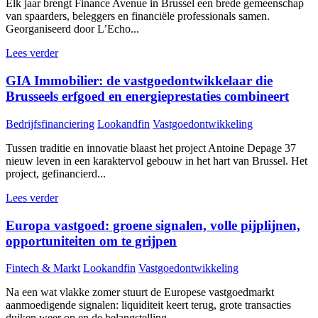
Elk jaar brengt Finance Avenue in Brussel een brede gemeenschap
van spaarders, beleggers en financiële professionals samen.
Georganiseerd door L’Echo...
Lees verder
GIA Immobilier: de vastgoedontwikkelaar die
Brusseels erfgoed en energieprestaties combineert
Bedrijfsfinanciering
Lookandfin
Vastgoedontwikkeling
Tussen traditie en innovatie blaast het project Antoine Depage 37
nieuw leven in een karaktervol gebouw in het hart van Brussel. Het
project, gefinancierd...
Lees verder
Europa vastgoed: groene signalen, volle pijplijnen,
opportuniteiten om te grijpen
Fintech & Markt
Lookandfin
Vastgoedontwikkeling
Na een wat vlakke zomer stuurt de Europese vastgoedmarkt
aanmoedigende signalen: liquiditeit keert terug, grote transacties
duiken weer op en de belangstelling...