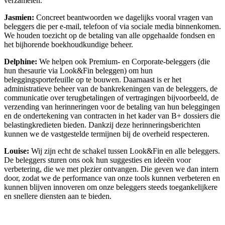
verzamelen.
Jasmien:
Concreet beantwoorden we dagelijks vooral vragen van
beleggers die per e-mail, telefoon of via sociale media binnenkomen.
We houden toezicht op de betaling van alle opgehaalde fondsen en
het bijhorende boekhoudkundige beheer.
Delphine:
We helpen ook Premium- en Corporate-beleggers (die
hun thesaurie via Look&Fin beleggen) om hun
beleggingsportefeuille op te bouwen. Daarnaast is er het
administratieve beheer van de bankrekeningen van de beleggers, de
communicatie over terugbetalingen of vertragingen bijvoorbeeld, de
verzending van herinneringen voor de betaling van hun beleggingen
en de ondertekening van contracten in het kader van B+ dossiers die
belastingkredieten bieden. Dankzij deze herinneringsberichten
kunnen we de vastgestelde termijnen bij de overheid respecteren.
Louise:
Wij zijn echt de schakel tussen Look&Fin en alle beleggers.
De beleggers sturen ons ook hun suggesties en ideeën voor
verbetering, die we met plezier ontvangen. Die geven we dan intern
door, zodat we de performance van onze tools kunnen verbeteren en
kunnen blijven innoveren om onze beleggers steeds toegankelijkere
en snellere diensten aan te bieden.