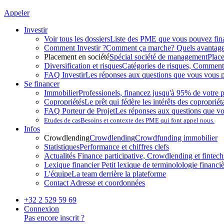
Appeler
Investir
Voir tous les dossiers
Liste des PME que vous pouvez fin
Comment Investir ?
Comment ça marche? Quels avantag
Placement en société
Spécial société de management
Plac
Diversification et risques
Catégories de risques, Comment l
FAQ Investir
Les réponses aux questions que vous vous p
Se financer
Immobilier
Professionels, financez jusqu'à 95% de votre p
Copropriétés
Le prêt qui fédère les intérêts des copropriét
FAQ Porteur de Projet
Les réponses aux questions que v
Etudes de cas
Besoins et contexte des PME qui font appel nous.
Infos
Crowdlending
Crowdlending
Crowdfunding immobilier
Statistiques
Performance et chiffres clefs
Actualités
Finance participative, Crowdlending et fintechs
Lexique financier
Petit lexique de terminolologie financi
L'équipe
La team derrière la plateforme
Contact
Adresse et coordonnées
+32 2 529 59 69
Connexion
Pas encore inscrit ?