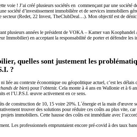
cette voie ! J’ai créé plusieurs sociétés en commençant par une société d
une société d’investissement immobilière et de services immobiliers gér
e ce secteur (Redet, 22 Invest, TheClubDeal…). Mon objectif est de déni
 été durant plusieurs années le président de VOKA – Kamer van Koopha
eur Immobilier) en acceptant la responsabilité de porter et défendre les i
lier, quelles sont justement les problématiq
.I. ?
ni liée au contexte économique ou géopolitique actuel, c’est les délais 
chands de bien
) pour l’obtenir. Cela monte à 4 ans en Wallonie et à 6 an
uits et l’U.P.S.I. œuvre activement en ce sens.
ts de construction de 10, 15 voire 20%. L´énergie et la main d'œuvre so
rativement trouver des solutions pour réduire ces coûts au plus vite, car
rojets immobiliers. Cette hausse des coûts est immédiate avec l’accord so
cement. Les professionnels empruntaient encore pré-covid à des taux ban