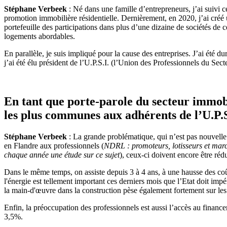
Stéphane Verbeek
: Né dans une famille d’entrepreneurs, j’ai suivi 
promotion immobilière résidentielle. Dernièrement, en 2020, j’ai créé 
portefeuille des participations dans plus d’une dizaine de sociétés d
logements abordables.
En parallèle, je suis impliqué pour la cause des entreprises. J’ai
j’ai été élu président de l’U.P.S.I. (l’Union des Professionnels du Sect
E
n tant que porte-parole du secteur immobi
les plus communes aux adhérents de l’U.P.S
Stéphane Verbeek
: La grande problématique, qui n’est pas nouvelle 
en Flandre aux professionnels (
NDRL : promoteurs, lotisseurs et mar
chaque année une étude sur ce sujet
), ceux-ci doivent encore être réd
Dans le même temps, on assiste depuis 3 à 4 ans, à une hausse des coû
l'énergie est tellement important ces derniers mois que l’Etat doit impé
la main-d'œuvre dans la construction pèse également fortement sur les p
Enfin, la préoccupation des professionnels est aussi l’accès au finan
3,5%.