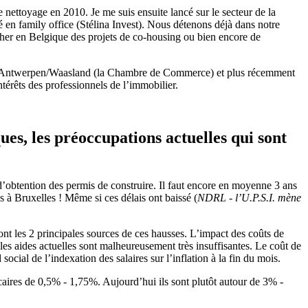
e nettoyage en 2010. Je me suis ensuite lancé sur le secteur de la
é en family office (Stélina Invest). Nous détenons déjà dans notre
cher en Belgique des projets de co-housing ou bien encore de
ndel Antwerpen/Waasland (la Chambre de Commerce) et plus récemment
ntérêts des professionnels de l’immobilier.
ues, les préoccupations actuelles qui sont
d’obtention des permis de construire. Il faut encore en moyenne 3 ans
s à Bruxelles ! Même si ces délais ont baissé (
NDRL - l’U.P.S.I. mène
nt les 2 principales sources de ces hausses. L’impact des coûts de
 les aides actuelles sont malheureusement très insuffisantes. Le coût de
cial de l’indexation des salaires sur l’inflation à la fin du mois.
caires de 0,5% - 1,75%. Aujourd’hui ils sont plutôt autour de 3% -