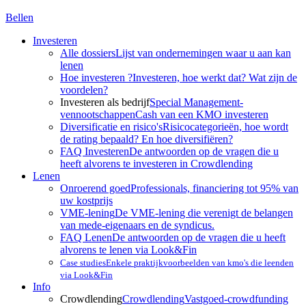
Bellen
Investeren
Alle dossiers
Lijst van ondernemingen waar u aan kan
lenen
Hoe investeren ?
Investeren, hoe werkt dat? Wat zijn de
voordelen?
Investeren als bedrijf
Special Management-
vennootschappen
Cash van een KMO investeren
Diversificatie en risico's
Risicocategorieën, hoe wordt
de rating bepaald? En hoe diversifiëren?
FAQ Investeren
De antwoorden op de vragen die u
heeft alvorens te investeren in Crowdlending
Lenen
Onroerend goed
Professionals, financiering tot 95% van
uw kostprijs
VME-lening
De VME-lening die verenigt de belangen
van mede-eigenaars en de syndicus.
FAQ Lenen
De antwoorden op de vragen die u heeft
alvorens te lenen via Look&Fin
Case studies
Enkele praktijkvoorbeelden van kmo's die leenden
via Look&Fin
Info
Crowdlending
Crowdlending
Vastgoed-crowdfunding