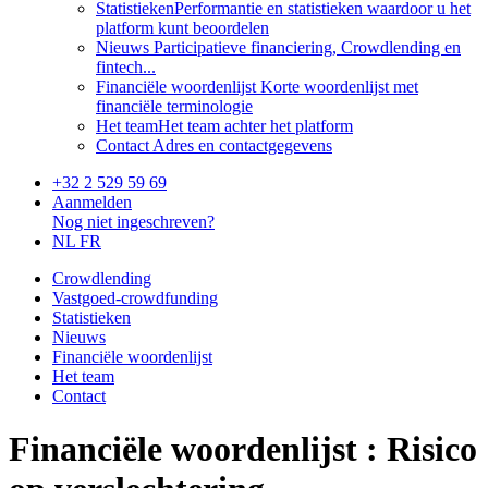
Statistieken
Performantie en statistieken waardoor u het
platform kunt beoordelen
Nieuws
Participatieve financiering, Crowdlending en
fintech...
Financiële woordenlijst
Korte woordenlijst met
financiële terminologie
Het team
Het team achter het platform
Contact
Adres en contactgegevens
+32 2 529 59 69
Aanmelden
Nog niet ingeschreven?
NL
FR
Crowdlending
Vastgoed-crowdfunding
Statistieken
Nieuws
Financiële woordenlijst
Het team
Contact
Financiële woordenlijst : Risico