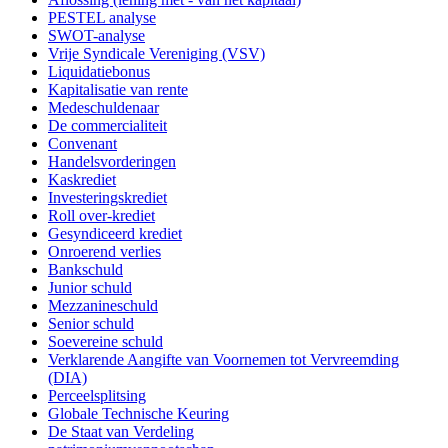
PESTEL analyse
SWOT-analyse
Vrije Syndicale Vereniging (VSV)
Liquidatiebonus
Kapitalisatie van rente
Medeschuldenaar
De commercialiteit
Convenant
Handelsvorderingen
Kaskrediet
Investeringskrediet
Roll over-krediet
Gesyndiceerd krediet
Onroerend verlies
Bankschuld
Junior schuld
Mezzanineschuld
Senior schuld
Soevereine schuld
Verklarende Aangifte van Voornemen tot Vervreemding
(DIA)
Perceelsplitsing
Globale Technische Keuring
De Staat van Verdeling