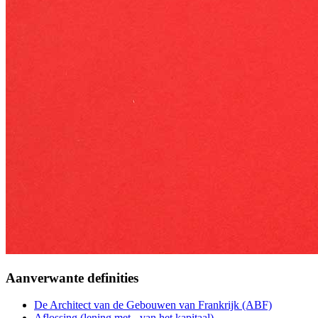
Aanverwante definities
De Architect van de Gebouwen van Frankrijk (ABF)
Aflossing (lening met - van het kapitaal)