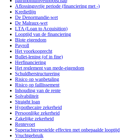
patrimoniumvennootschap
Aflossingsvrije periode (financiering met -)
Kredietlijn
De Denormandie-wet
De Malraux-wet
LTA (Loan to Acquisition)
Looptijd van de financiering
Blote eigendom
Payroll
Het voorkooprecht
Bullet-lening (of in fine)
Herfinanciering
Het reglement van mede-eigendom
Schuldherstructurering
Risico op wanbetaling
Risico op faillissement
Inhouding van de rente
Solvabiliteit
Straight loan
Hypothecaire zekerheid
Persoonlijke zekerheid
Zakelijke zekerheid
Rentevoet
Superachtergestelde effecten met onbepaalde looptijd
Vruchtgebruik